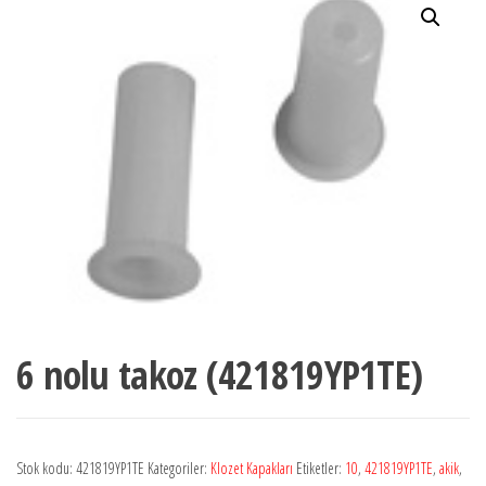
6 nolu takoz (421819YP1TE)
Stok kodu:
421819YP1TE
Kategoriler:
Klozet Kapakları
Etiketler:
10
,
421819YP1TE
,
akik
,