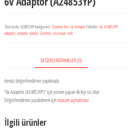
6v Adaptör (A24853YP)
Stok kodu:
A24853YP
Kategoriler:
Gömme Rez. ve Armatür
Etiketler:
6v
,
A24853YP
,
adaptör
,
armatür
,
banyo
,
Gömme
,
rezervuar
,
volt
DEĞERLENDIRMELER (0)
Henüz değerlendirme yapılmadı.
“6v Adaptör (A24853YP)” için yorum yapan ilk kişi siz olun
Değerlendirme yazabilmek için
oturum açmalısınız
.
İlgili ürünler