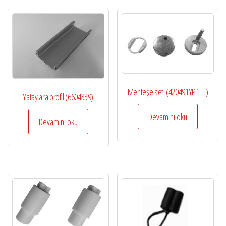
Menteşe seti (420491YP1TE)
Yatay ara profil (6604339)
Devamını oku
Devamını oku