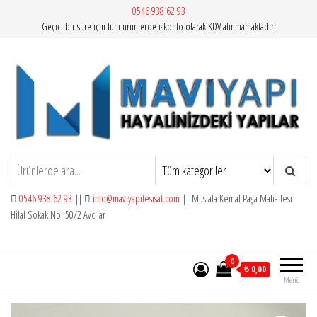
İçeriğe
0546 938 62 93
Geçici bir süre için tüm ürünlerde iskonto olarak KDV alınmamaktadır!
atla
Mavi Yapı | Vitra Artema
0546 938 62 93
||
info@maviyapitesisat.com
|| Mustafa Kemal Paşa Mahallesi
Hilal Sokak No: 50/2 Avcılar
0
₺ 0,00
Menü