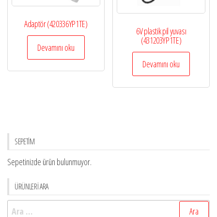
Adaptör (420336YP1TE)
6V plastik pil yuvası
(431203YP1TE)
Devamını oku
Devamını oku
SEPETİM
Sepetinizde ürün bulunmuyor.
ÜRÜNLERİ ARA
Arama: