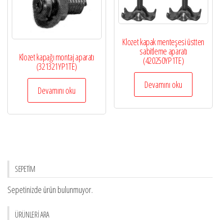
Klozet kapak menteşesi üstten
sabitleme aparatı
Klozet kapağı montaj aparatı
(420250YP1TE)
(321321YP1TE)
Devamını oku
Devamını oku
SEPETİM
Sepetinizde ürün bulunmuyor.
ÜRÜNLERİ ARA