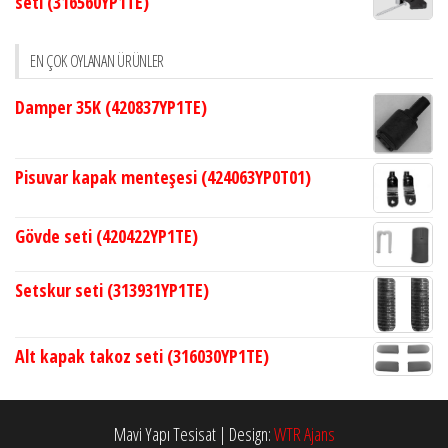
seti (316560YP1TE)
EN ÇOK OYLANAN ÜRÜNLER
Damper 35K (420837YP1TE)
Pisuvar kapak menteşesi (424063YP0T01)
Gövde seti (420422YP1TE)
Setskur seti (313931YP1TE)
Alt kapak takoz seti (316030YP1TE)
Mavi Yapı Tesisat
|
Design:
WTR Ajans