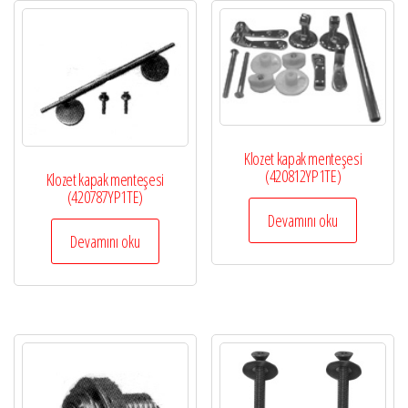
Klozet kapak menteşesi
(420812YP1TE)
Klozet kapak menteşesi
(420787YP1TE)
Devamını oku
Devamını oku