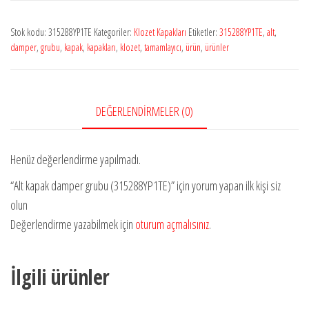
Stok kodu:
315288YP1TE
Kategoriler:
Klozet Kapakları
Etiketler:
315288YP1TE
,
alt
,
damper
,
grubu
,
kapak
,
kapakları
,
klozet
,
tamamlayıcı
,
ürün
,
ürünler
DEĞERLENDIRMELER (0)
Henüz değerlendirme yapılmadı.
“Alt kapak damper grubu (315288YP1TE)” için yorum yapan ilk kişi siz
olun
Değerlendirme yazabilmek için
oturum açmalısınız
.
İlgili ürünler