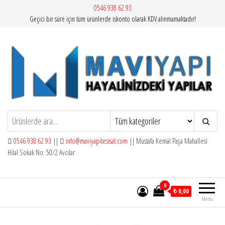
İçeriğe
0546 938 62 93
Geçici bir süre için tüm ürünlerde iskonto olarak KDV alınmamaktadır!
atla
Mavi Yapı | Vitra Artema
0546 938 62 93
||
info@maviyapitesisat.com
|| Mustafa Kemal Paşa Mahallesi
Hilal Sokak No: 50/2 Avcılar
0
₺ 0,00
Menü