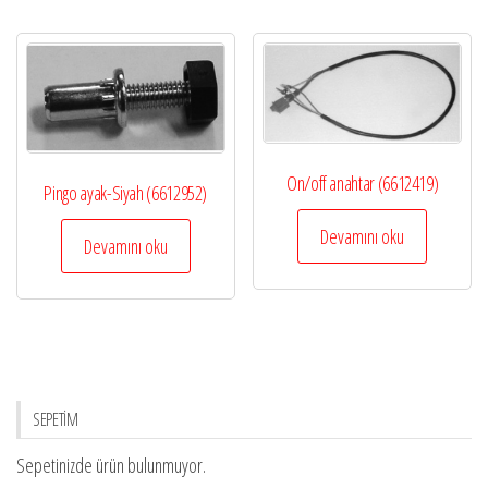
On/off anahtar (6612419)
Pingo ayak-Siyah (6612952)
Devamını oku
Devamını oku
SEPETİM
Sepetinizde ürün bulunmuyor.