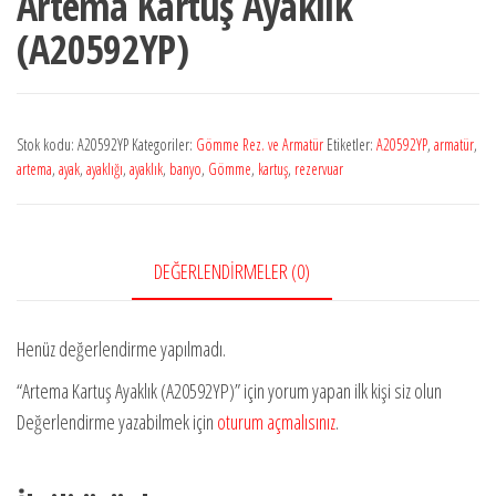
Artema Kartuş Ayaklık
(A20592YP)
Stok kodu:
A20592YP
Kategoriler:
Gömme Rez. ve Armatür
Etiketler:
A20592YP
,
armatür
,
artema
,
ayak
,
ayaklığı
,
ayaklık
,
banyo
,
Gömme
,
kartuş
,
rezervuar
DEĞERLENDIRMELER (0)
Henüz değerlendirme yapılmadı.
“Artema Kartuş Ayaklık (A20592YP)” için yorum yapan ilk kişi siz olun
Değerlendirme yazabilmek için
oturum açmalısınız
.