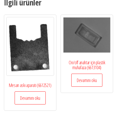
İlgili ürünler
On/off anahtar için plastik
muhafaza (6613104)
Devamını oku
Mesan askı aparatı (6612521)
Devamını oku