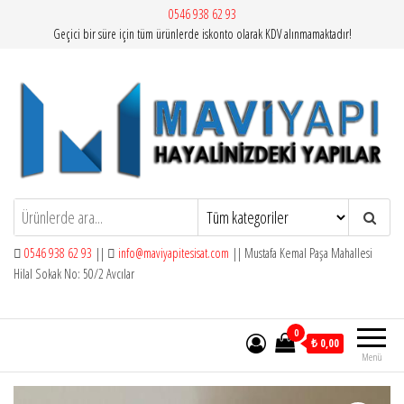
İçeriğe
0546 938 62 93
Geçici bir süre için tüm ürünlerde iskonto olarak KDV alınmamaktadır!
atla
Mavi Yapı | Vitra Artema
0546 938 62 93
||
info@maviyapitesisat.com
|| Mustafa Kemal Paşa Mahallesi
Hilal Sokak No: 50/2 Avcılar
0
₺ 0,00
Menü