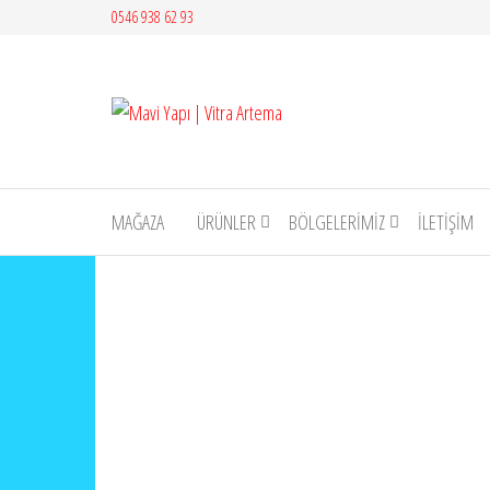
İçeriğe
0546 938 62 93
atla
Mavi
Yapı |
Vitra
Artema
MAĞAZA
ÜRÜNLER
BÖLGELERİMİZ
İLETIŞIM