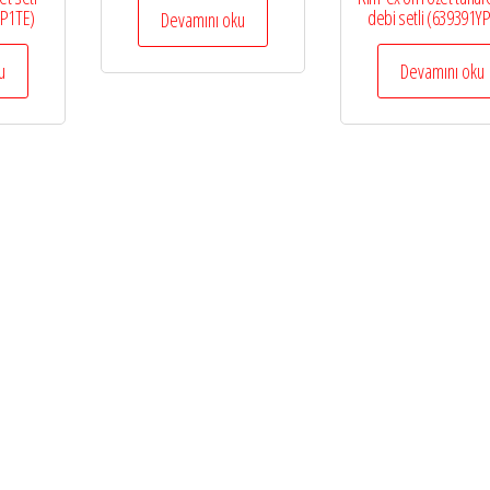
YP1TE)
debi setli (639391Y
Devamını oku
u
Devamını oku