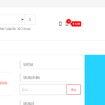
0
₺ 0,00
ilal Sokak No: 50/2 Avcılar
SEPETİM
ÜRÜNLERİ ARA
605869
,
Arama:
ÜRÜNLER