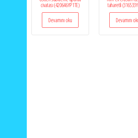
civatası (420646YP1TE)
taharetli (316533
Devamını oku
Devamını ok