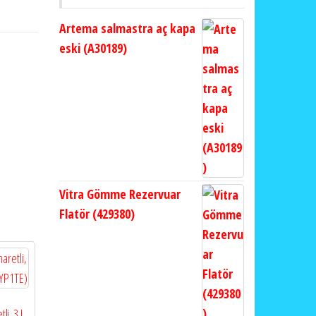
Artema salmastra aç kapa
eski (A30189)
Vitra Gömme Rezervuar
Flatör (429380)
li, 3 L