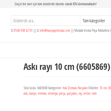
Geçici bir süre için tüm ürünlerde iskonto olarak KDV alınmamaktadır!
0546 938 62 93
||
info@maviyapitesisat.com
|| Mustafa Kemal Paşa Mahallesi H
Askı rayı 10 cm (6605869)
Stok kodu:
6605869
Kategoriler:
Askı Elemanı Parçaları
Etiketler:
10 cm
,
6
askı
,
banyo
,
eleman
,
mobilya
,
parça
,
parçaları
,
ray
,
seriler
,
tüm