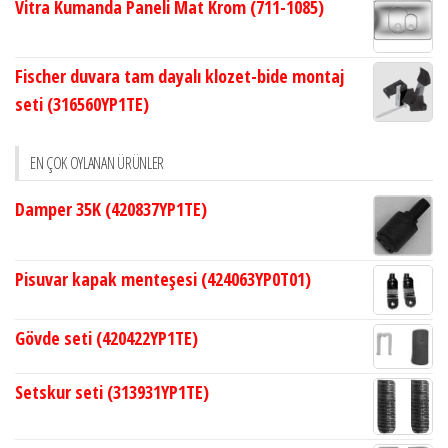
Vitra Kumanda Paneli Mat Krom (711-1085)
Fischer duvara tam dayalı klozet-bide montaj
seti (316560YP1TE)
EN ÇOK OYLANAN ÜRÜNLER
Damper 35K (420837YP1TE)
Pisuvar kapak menteşesi (424063YP0T01)
Gövde seti (420422YP1TE)
Setskur seti (313931YP1TE)