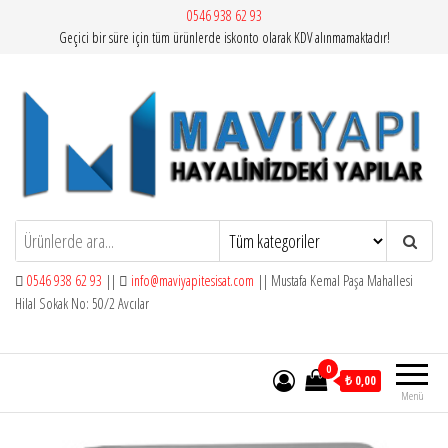
İçeriğe
0546 938 62 93
Geçici bir süre için tüm ürünlerde iskonto olarak KDV alınmamaktadır!
atla
Mavi Yapı | Vitra Artema
0546 938 62 93
||
info@maviyapitesisat.com
|| Mustafa Kemal Paşa Mahallesi
Hilal Sokak No: 50/2 Avcılar
0
₺ 0,00
Menü