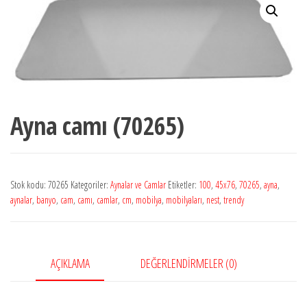
Ayna camı (70265)
Stok kodu:
70265
Kategoriler:
Aynalar ve Camlar
Etiketler:
100
,
45x76
,
70265
,
ayna
,
aynalar
,
banyo
,
cam
,
camı
,
camlar
,
cm
,
mobilya
,
mobilyaları
,
nest
,
trendy
AÇIKLAMA
DEĞERLENDIRMELER (0)