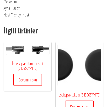
45×76 cm
Ayna 100 cm
Nest Trendy, Nest
İlgili ürünler
İnce kapak damper seti
(313956YP1TE)
Devamını oku
Üst kapak takozu (313963YP1TE)
Devamını oku