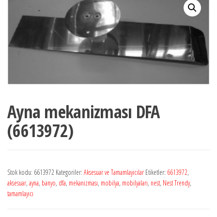
Ayna mekanizması DFA
(6613972)
Stok kodu:
6613972
Kategoriler:
Aksesuar ve Tamamlayıcılar
Etiketler:
6613972
,
aksesuar
,
ayna
,
banyo
,
dfa
,
mekanizması
,
mobilya
,
mobilyaları
,
nest
,
Nest Trendy
,
tamamlayıcı