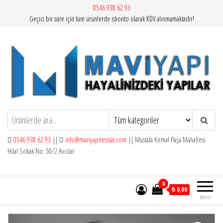
İçeriğe
0546 938 62 93
Geçici bir süre için tüm ürünlerde iskonto olarak KDV alınmamaktadır!
atla
Mavi Yapı | Vitra Artema
0546 938 62 93
||
info@maviyapitesisat.com
|| Mustafa Kemal Paşa Mahallesi
Hilal Sokak No: 50/2 Avcılar
0
₺ 0,00
Menü