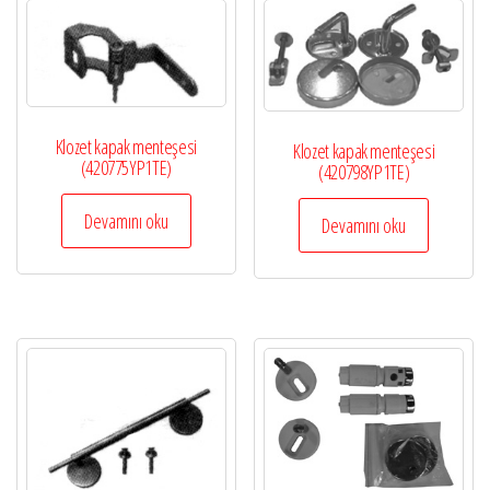
Klozet kapak menteşesi
Klozet kapak menteşesi
(420775YP1TE)
(420798YP1TE)
Devamını oku
Devamını oku