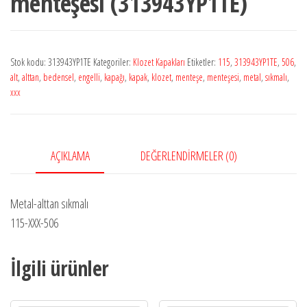
menteşesi (313943YP1TE)
Stok kodu:
313943YP1TE
Kategoriler:
Klozet Kapakları
Etiketler:
115
,
313943YP1TE
,
506
,
alt
,
alttan
,
bedensel
,
engelli
,
kapağı
,
kapak
,
klozet
,
menteşe
,
menteşesi
,
metal
,
sıkmalı
,
xxx
AÇIKLAMA
DEĞERLENDIRMELER (0)
Metal-alttan sıkmalı
115-XXX-506
İlgili ürünler