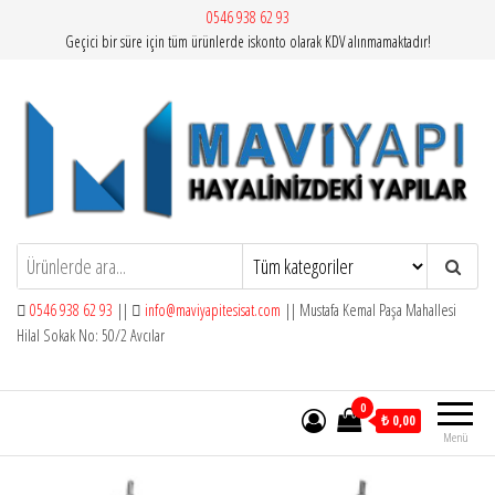
İçeriğe
0546 938 62 93
Geçici bir süre için tüm ürünlerde iskonto olarak KDV alınmamaktadır!
atla
Mavi Yapı | Vitra Artema
0546 938 62 93
||
info@maviyapitesisat.com
|| Mustafa Kemal Paşa Mahallesi
Hilal Sokak No: 50/2 Avcılar
0
₺ 0,00
Menü