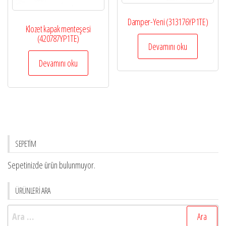
Damper-Yeni (313176YP1TE)
Klozet kapak menteşesi
(420787YP1TE)
Devamını oku
Devamını oku
SEPETİM
Sepetinizde ürün bulunmuyor.
ÜRÜNLERİ ARA
Arama: