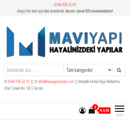
İçeriğe
0546 938 62 93
Geçici bir süre için tüm ürünlerde iskonto olarak KDV alınmamaktadır!
atla
Mavi Yapı | Vitra Artema
0546 938 62 93
||
info@maviyapitesisat.com
|| Mustafa Kemal Paşa Mahallesi
Hilal Sokak No: 50/2 Avcılar
0
₺ 0,00
Menü