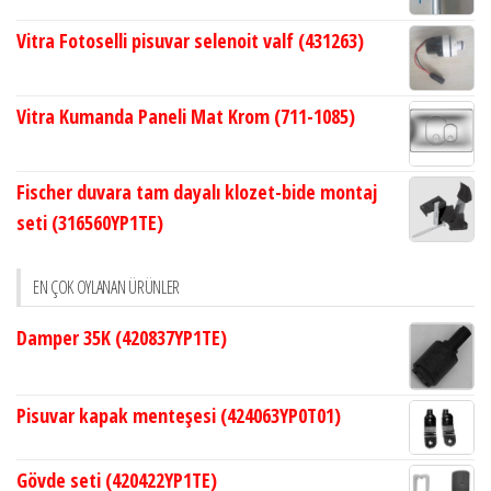
Vitra Fotoselli pisuvar selenoit valf (431263)
Vitra Kumanda Paneli Mat Krom (711-1085)
Fischer duvara tam dayalı klozet-bide montaj
seti (316560YP1TE)
EN ÇOK OYLANAN ÜRÜNLER
Damper 35K (420837YP1TE)
Pisuvar kapak menteşesi (424063YP0T01)
Gövde seti (420422YP1TE)