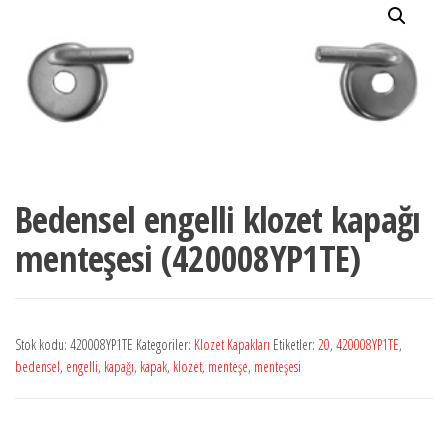
Bedensel engelli klozet kapağı
menteşesi (420008YP1TE)
Stok kodu:
420008YP1TE
Kategoriler:
Klozet Kapakları
Etiketler:
20
,
420008YP1TE
,
bedensel
,
engelli
,
kapağı
,
kapak
,
klozet
,
menteşe
,
menteşesi