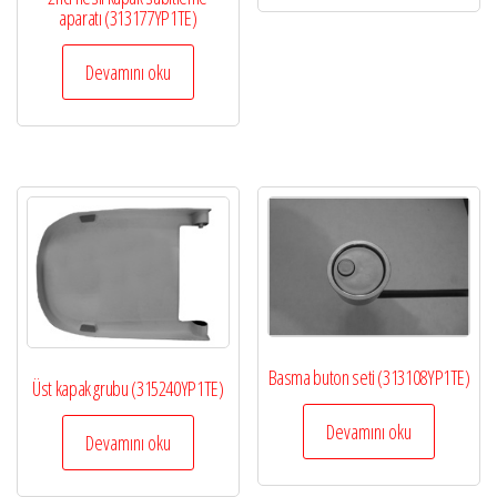
aparatı (313177YP1TE)
Devamını oku
Basma buton seti (313108YP1TE)
Üst kapak grubu (315240YP1TE)
Devamını oku
Devamını oku