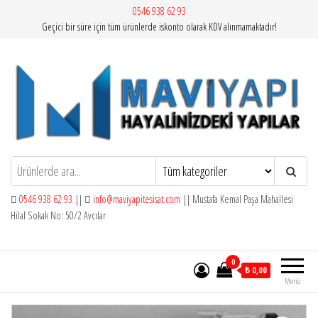
İçeriğe
0546 938 62 93
Geçici bir süre için tüm ürünlerde iskonto olarak KDV alınmamaktadır!
atla
Mavi Yapı | Vitra Artema
0546 938 62 93
||
info@maviyapitesisat.com
|| Mustafa Kemal Paşa Mahallesi
Hilal Sokak No: 50/2 Avcılar
0
₺ 0,00
Menü