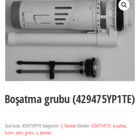
Boşatma grubu (429475YP1TE)
Stok kodu:
429475YP1TE
Kategoriler:
İç Takımlar
Etiketler:
429475YP1TE
,
boşaltma
,
buton
,
dahil
,
grubu
,
iç
,
takımlar