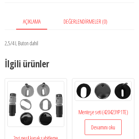
AÇIKLAMA
DEĞERLENDIRMELER (0)
2,5/4 L Buton dahil
İlgili ürünler
Menteşe seti (420423YP1TE)
Devamını oku
2nci nesil kapak sabitleme