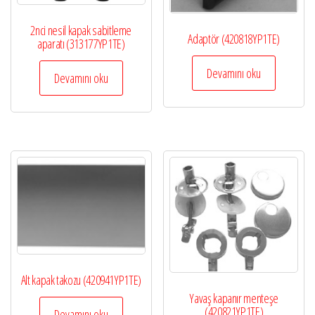
2nci nesil kapak sabitleme
Adaptör (420818YP1TE)
aparatı (313177YP1TE)
Devamını oku
Devamını oku
Alt kapak takozu (420941YP1TE)
Yavaş kapanır menteşe
(420821YP1TE)
Devamını oku