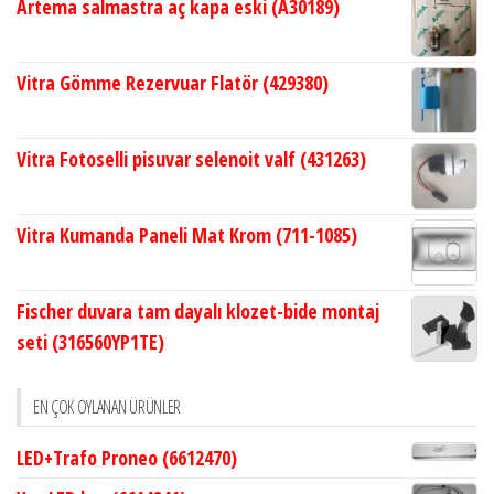
Artema salmastra aç kapa eski (A30189)
Vitra Gömme Rezervuar Flatör (429380)
Vitra Fotoselli pisuvar selenoit valf (431263)
Vitra Kumanda Paneli Mat Krom (711-1085)
Fischer duvara tam dayalı klozet-bide montaj
seti (316560YP1TE)
EN ÇOK OYLANAN ÜRÜNLER
LED+Trafo Proneo (6612470)