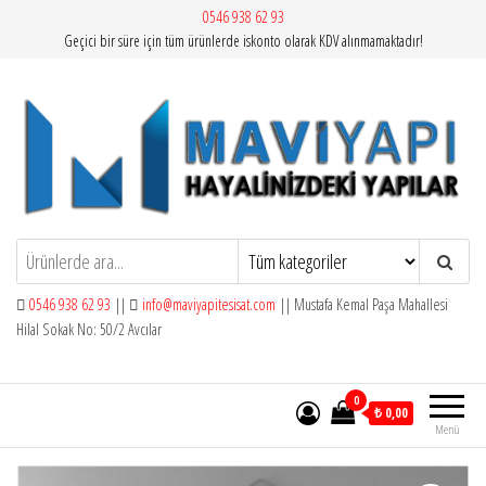
İçeriğe
0546 938 62 93
Geçici bir süre için tüm ürünlerde iskonto olarak KDV alınmamaktadır!
atla
Mavi Yapı | Vitra Artema
0546 938 62 93
||
info@maviyapitesisat.com
|| Mustafa Kemal Paşa Mahallesi
Hilal Sokak No: 50/2 Avcılar
0
₺ 0,00
Menü