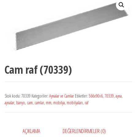
Cam raf (70339)
Stok kodu:
70339
Kategoriler:
Aynalar ve Camlar
Etiketler:
566x90x6
,
70339
,
ayna
,
aynalar
,
banyo
,
cam
,
camlar
,
mm
,
mobilya
,
mobilyaları
,
raf
AÇIKLAMA
DEĞERLENDIRMELER (0)