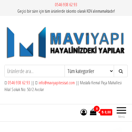
İçeriğe
0546 938 62 93
Geçici bir süre için tüm ürünlerde iskonto olarak KDV alınmamaktadır!
atla
Mavi Yapı | Vitra Artema
0546 938 62 93
||
info@maviyapitesisat.com
|| Mustafa Kemal Paşa Mahallesi
Hilal Sokak No: 50/2 Avcılar
0
₺ 0,00
Menü