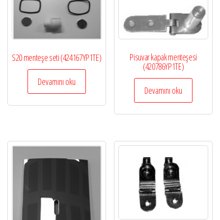
Pisuvar kapak menteşesi
S20 menteşe seti (424167YP1TE)
(420786YP1TE)
Devamını oku
Devamını oku