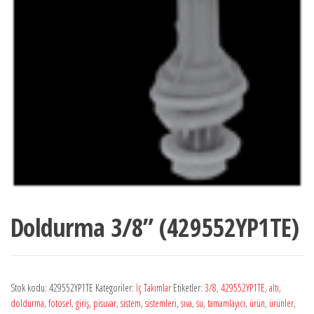
Doldurma 3/8” (429552YP1TE)
Stok kodu:
429552YP1TE
Kategoriler:
İç Takımlar
Etiketler:
3/8
,
429552YP1TE
,
altı
,
doldurma
,
fotosel
,
giriş
,
pisuvar
,
sistem
,
sistemleri
,
sıva
,
su
,
tamamlayıcı
,
ürün
,
ürünler
,