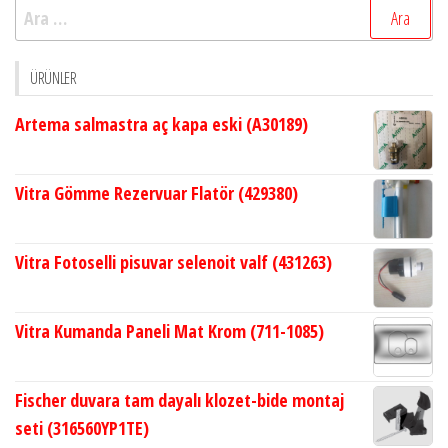
Arama:
ÜRÜNLER
Artema salmastra aç kapa eski (A30189)
Vitra Gömme Rezervuar Flatör (429380)
Vitra Fotoselli pisuvar selenoit valf (431263)
Vitra Kumanda Paneli Mat Krom (711-1085)
Fischer duvara tam dayalı klozet-bide montaj
seti (316560YP1TE)