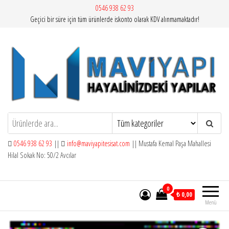
İçeriğe
0546 938 62 93
Geçici bir süre için tüm ürünlerde iskonto olarak KDV alınmamaktadır!
atla
Mavi Yapı | Vitra Artema
0546 938 62 93
||
info@maviyapitesisat.com
|| Mustafa Kemal Paşa Mahallesi
Hilal Sokak No: 50/2 Avcılar
0
₺ 0,00
Menü