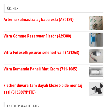
ÜRÜNLER
Artema salmastra aç kapa eski (A30189)
Vitra Gömme Rezervuar Flatör (429380)
Vitra Fotoselli pisuvar selenoit valf (431263)
Vitra Kumanda Paneli Mat Krom (711-1085)
Fischer duvara tam dayalı klozet-bide montaj
seti (316560YP1TE)
EN ÇOK OYLANAN ÜRÜNLER