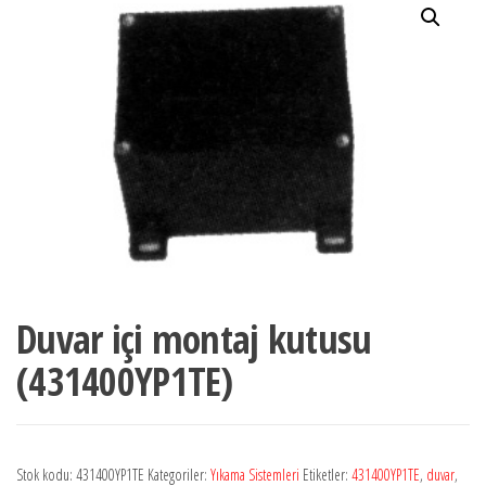
Duvar içi montaj kutusu
(431400YP1TE)
Stok kodu:
431400YP1TE
Kategoriler:
Yıkama Sistemleri
Etiketler:
431400YP1TE
,
duvar
,