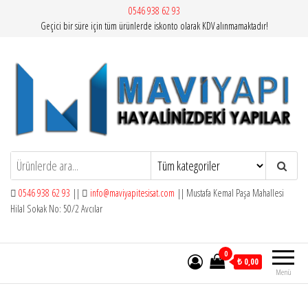
İçeriğe
0546 938 62 93
Geçici bir süre için tüm ürünlerde iskonto olarak KDV alınmamaktadır!
atla
Mavi Yapı | Vitra Artema
0546 938 62 93
||
info@maviyapitesisat.com
|| Mustafa Kemal Paşa Mahallesi
Hilal Sokak No: 50/2 Avcılar
0
₺ 0,00
Menü