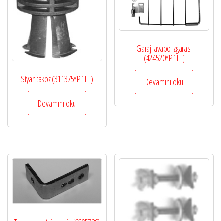
Garaj lavabo ızgarası
(424520YP1TE)
Siyah takoz (311375YP1TE)
Devamını oku
Devamını oku