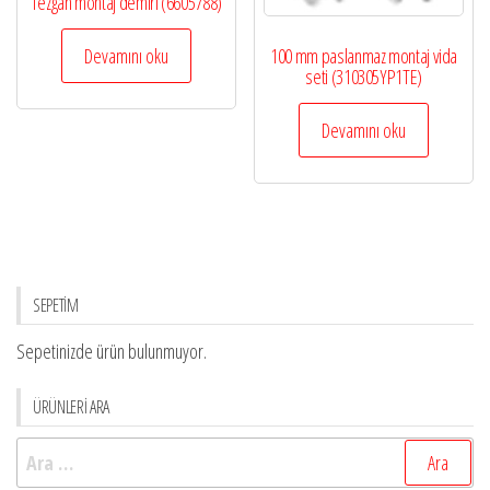
Tezgah montaj demiri (6605788)
Devamını oku
100 mm paslanmaz montaj vida
seti (310305YP1TE)
Devamını oku
SEPETİM
Sepetinizde ürün bulunmuyor.
ÜRÜNLERİ ARA
Arama: