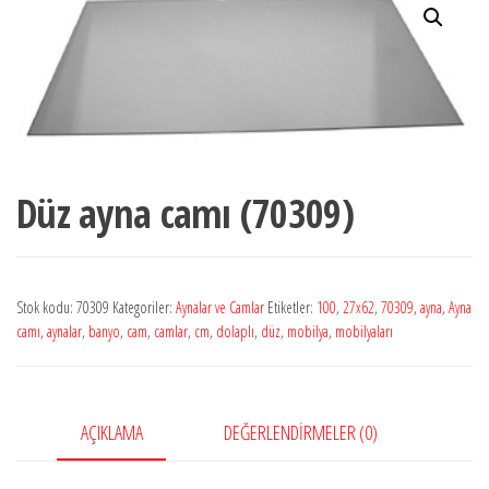
Düz ayna camı (70309)
Stok kodu:
70309
Kategoriler:
Aynalar ve Camlar
Etiketler:
100
,
27x62
,
70309
,
ayna
,
Ayna
camı
,
aynalar
,
banyo
,
cam
,
camlar
,
cm
,
dolaplı
,
düz
,
mobilya
,
mobilyaları
AÇIKLAMA
DEĞERLENDIRMELER (0)