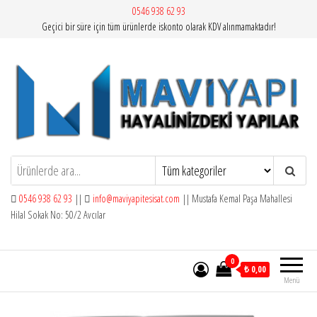
İçeriğe
0546 938 62 93
Geçici bir süre için tüm ürünlerde iskonto olarak KDV alınmamaktadır!
atla
Mavi Yapı | Vitra Artema
0546 938 62 93
||
info@maviyapitesisat.com
|| Mustafa Kemal Paşa Mahallesi
Hilal Sokak No: 50/2 Avcılar
0
₺ 0,00
Menü