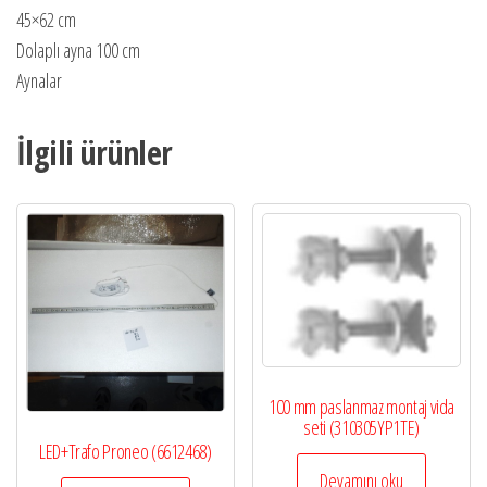
45×62 cm
Dolaplı ayna 100 cm
Aynalar
İlgili ürünler
100 mm paslanmaz montaj vida
seti (310305YP1TE)
LED+Trafo Proneo (6612468)
Devamını oku