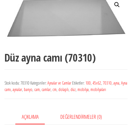
Düz ayna camı (70310)
Stok kodu:
70310
Kategoriler:
Aynalar ve Camlar
Etiketler:
100
,
45x62
,
70310
,
ayna
,
Ayna
camı
,
aynalar
,
banyo
,
cam
,
camlar
,
cm
,
dolaplı
,
düz
,
mobilya
,
mobilyaları
AÇIKLAMA
DEĞERLENDIRMELER (0)