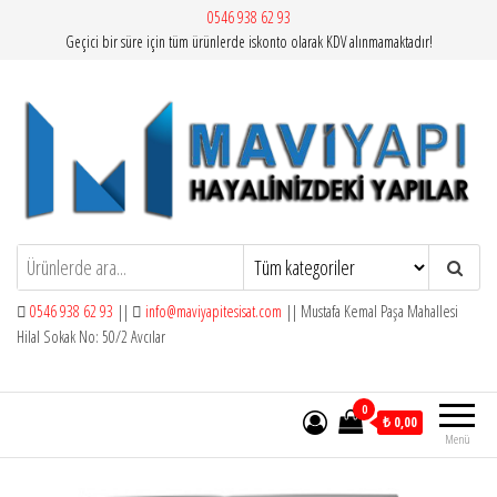
İçeriğe
0546 938 62 93
Geçici bir süre için tüm ürünlerde iskonto olarak KDV alınmamaktadır!
atla
Mavi Yapı | Vitra Artema
0546 938 62 93
||
info@maviyapitesisat.com
|| Mustafa Kemal Paşa Mahallesi
Hilal Sokak No: 50/2 Avcılar
0
₺ 0,00
Menü