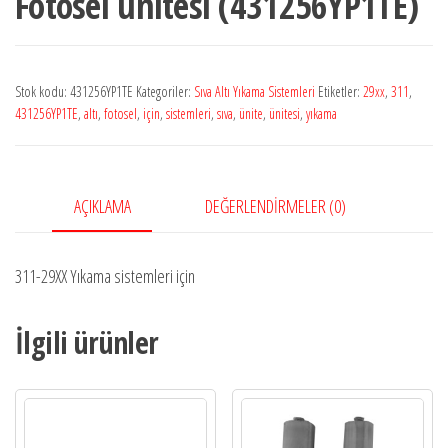
Fotosel ünitesi (431256YP1TE)
Stok kodu:
431256YP1TE
Kategoriler:
Sıva Altı Yıkama Sistemleri
Etiketler:
29xx
,
311
,
431256YP1TE
,
altı
,
fotosel
,
için
,
sistemleri
,
sıva
,
ünite
,
ünitesi
,
yıkama
AÇIKLAMA
DEĞERLENDIRMELER (0)
311-29XX Yıkama sistemleri için
İlgili ürünler