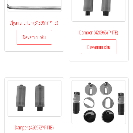
Alyan anahtarı (313961YP1TE)
Damper (420965YP1TE)
Devamını oku
Devamını oku
Damper (420972YP1TE)