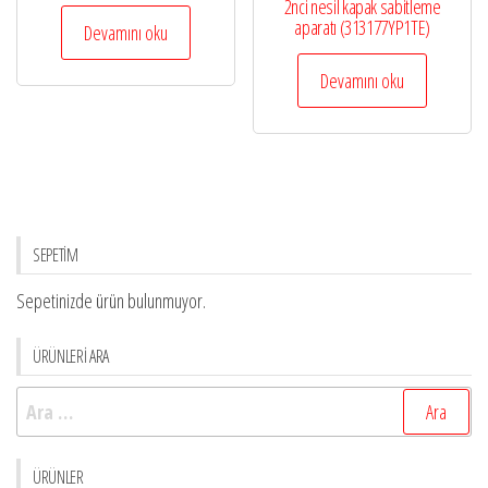
2nci nesil kapak sabitleme
aparatı (313177YP1TE)
Devamını oku
Devamını oku
SEPETİM
Sepetinizde ürün bulunmuyor.
ÜRÜNLERİ ARA
Arama:
ÜRÜNLER