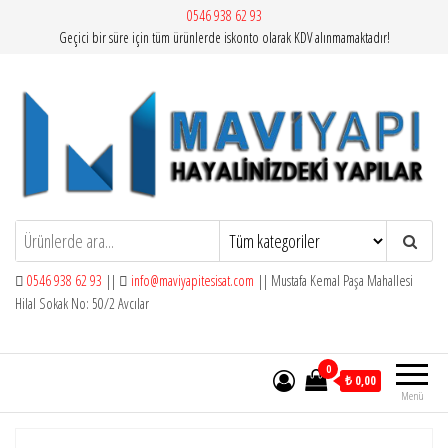
İçeriğe
0546 938 62 93
Geçici bir süre için tüm ürünlerde iskonto olarak KDV alınmamaktadır!
atla
Mavi Yapı | Vitra Artema
0546 938 62 93
||
info@maviyapitesisat.com
|| Mustafa Kemal Paşa Mahallesi
Hilal Sokak No: 50/2 Avcılar
0
₺ 0,00
Menü