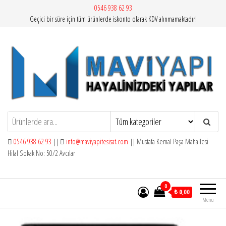
İçeriğe
0546 938 62 93
Geçici bir süre için tüm ürünlerde iskonto olarak KDV alınmamaktadır!
atla
Mavi Yapı | Vitra Artema
0546 938 62 93
||
info@maviyapitesisat.com
|| Mustafa Kemal Paşa Mahallesi
Hilal Sokak No: 50/2 Avcılar
0
₺ 0,00
Menü