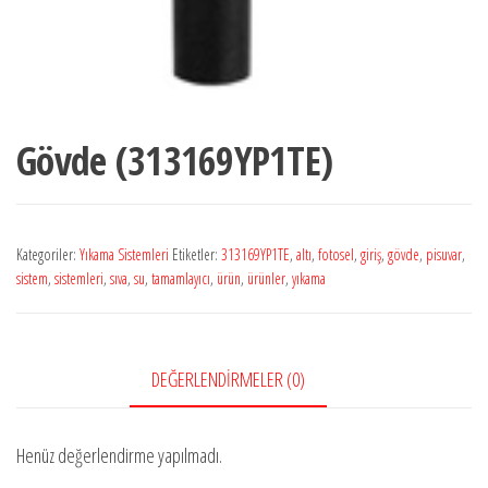
Gövde (313169YP1TE)
Kategoriler:
Yıkama Sistemleri
Etiketler:
313169YP1TE
,
altı
,
fotosel
,
giriş
,
gövde
,
pisuvar
,
sistem
,
sistemleri
,
sıva
,
su
,
tamamlayıcı
,
ürün
,
ürünler
,
yıkama
DEĞERLENDIRMELER (0)
Henüz değerlendirme yapılmadı.