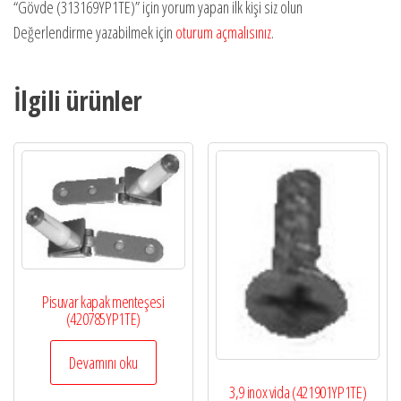
“Gövde (313169YP1TE)” için yorum yapan ilk kişi siz olun
Değerlendirme yazabilmek için
oturum açmalısınız
.
İlgili ürünler
Pisuvar kapak menteşesi
(420785YP1TE)
Devamını oku
3,9 inox vida (421901YP1TE)