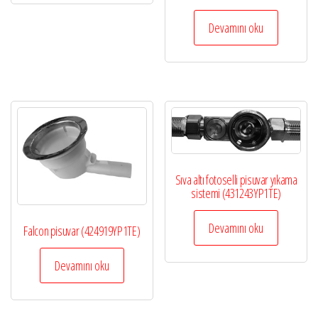
Devamını oku
Sıva altı fotoselli pisuvar yıkama
sistemi (431243YP1TE)
Devamını oku
Falcon pisuvar (424919YP1TE)
Devamını oku