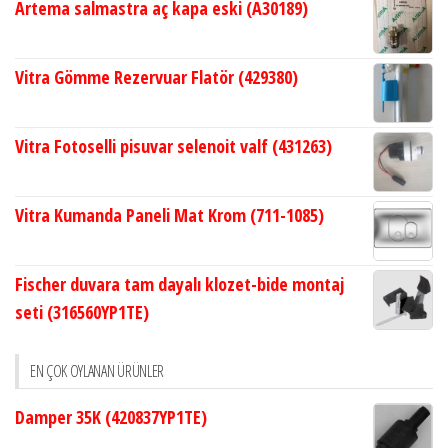
Artema salmastra aç kapa eski (A30189)
Vitra Gömme Rezervuar Flatör (429380)
Vitra Fotoselli pisuvar selenoit valf (431263)
Vitra Kumanda Paneli Mat Krom (711-1085)
Fischer duvara tam dayalı klozet-bide montaj
seti (316560YP1TE)
EN ÇOK OYLANAN ÜRÜNLER
Damper 35K (420837YP1TE)