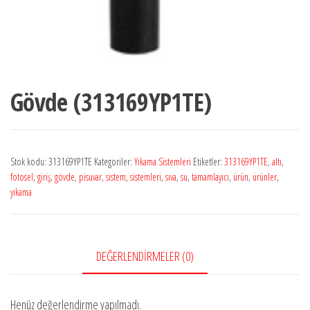
Gövde (313169YP1TE)
Stok kodu:
313169YP1TE
Kategoriler:
Yıkama Sistemleri
Etiketler:
313169YP1TE
,
altı
,
fotosel
,
giriş
,
gövde
,
pisuvar
,
sistem
,
sistemleri
,
sıva
,
su
,
tamamlayıcı
,
ürün
,
ürünler
,
yıkama
DEĞERLENDIRMELER (0)
Henüz değerlendirme yapılmadı.