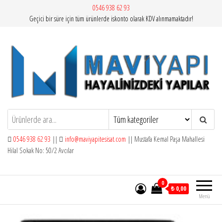
İçeriğe
0546 938 62 93
Geçici bir süre için tüm ürünlerde iskonto olarak KDV alınmamaktadır!
atla
Mavi Yapı | Vitra Artema
0546 938 62 93
||
info@maviyapitesisat.com
|| Mustafa Kemal Paşa Mahallesi
Hilal Sokak No: 50/2 Avcılar
0
₺ 0,00
Menü