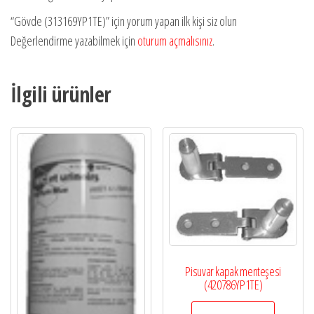
“Gövde (313169YP1TE)” için yorum yapan ilk kişi siz olun
Değerlendirme yazabilmek için
oturum açmalısınız
.
İlgili ürünler
Pisuvar kapak menteşesi
(420786YP1TE)