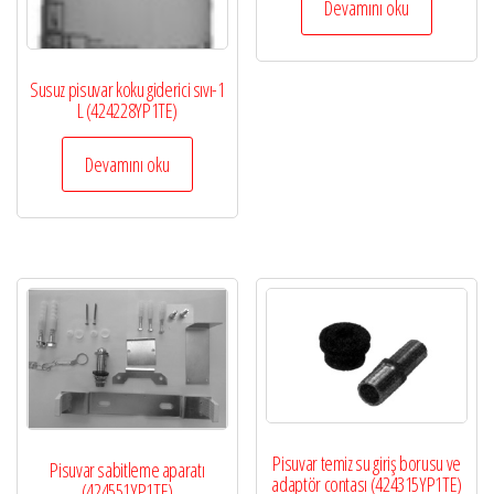
Devamını oku
Susuz pisuvar koku giderici sıvı-1
L (424228YP1TE)
Devamını oku
Pisuvar temiz su giriş borusu ve
Pisuvar sabitleme aparatı
adaptör contası (424315YP1TE)
(424551YP1TE)