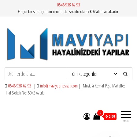
İçeriğe
0546 938 62 93
Geçici bir süre için tüm ürünlerde iskonto olarak KDV alınmamaktadır!
atla
Mavi Yapı | Vitra Artema
0546 938 62 93
||
info@maviyapitesisat.com
|| Mustafa Kemal Paşa Mahallesi
Hilal Sokak No: 50/2 Avcılar
0
₺ 0,00
Menü