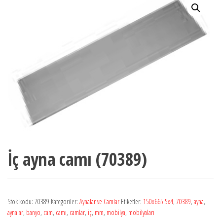
İç ayna camı (70389)
Stok kodu:
70389
Kategoriler:
Aynalar ve Camlar
Etiketler:
150x665.5x4
,
70389
,
ayna
,
aynalar
,
banyo
,
cam
,
camı
,
camlar
,
iç
,
mm
,
mobilya
,
mobilyaları