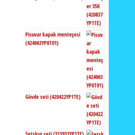
Pisuvar kapak menteşesi
(424063YP0T01)
Gövde seti (420422YP1TE)
Setskur seti (313931YP1TE)