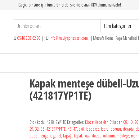
Geçici bir süre için tüm ürünlerde iskonto olarak KDV alınmamaktadır!
0546 938 62 93
||
info@maviyapitesisat.com
|| Mustafa Kemal Paşa Mahallesi H
Kapak menteşe dübeli-Uz
(421817YP1TE)
Stok kodu:
421817YP1TE
Kategoriler:
Klozet Kapakları
Etiketler:
08
,
10
,
20
29
,
32
,
35
,
421817YP1TE
,
43
,
47
,
akik
,
bedense
,
boru
,
borusu
,
decada
,
d
dübeli
,
engelli
,
genel
,
kapağı
,
kapak
,
kısa
,
klozet
,
kullanım
,
menteşe
,
mente