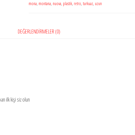
mona
,
montana
,
nuova
,
plastik
,
retro
,
turkuaz
,
uzun
DEĞERLENDIRMELER (0)
ilk kişi siz olun