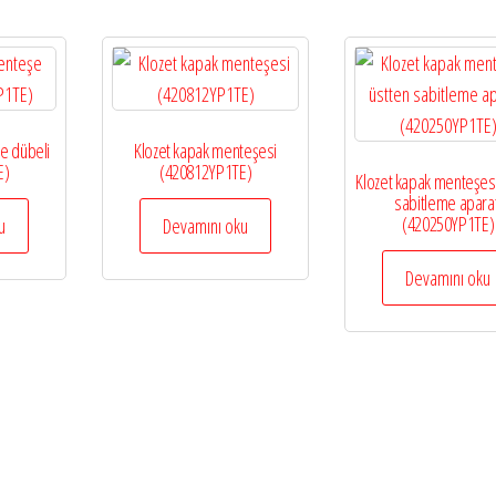
e dübeli
Klozet kapak menteşesi
E)
(420812YP1TE)
Klozet kapak menteşesi
sabitleme aparat
(420250YP1TE)
u
Devamını oku
Devamını oku