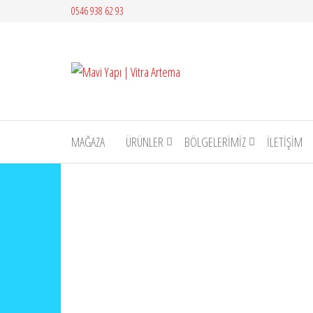
İçeriğe
0546 938 62 93
atla
Mavi
Yapı |
Vitra
Artema
MAĞAZA
ÜRÜNLER
BÖLGELERİMİZ
İLETIŞIM