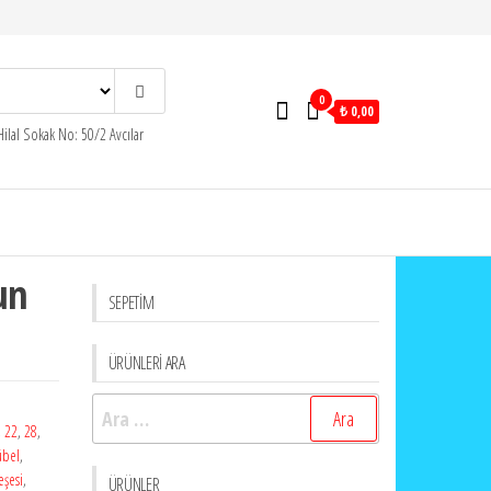
0
₺ 0,00
ilal Sokak No: 50/2 Avcılar
un
SEPETİM
ÜRÜNLERİ ARA
Arama:
,
22
,
28
,
übel
,
şesi
,
ÜRÜNLER