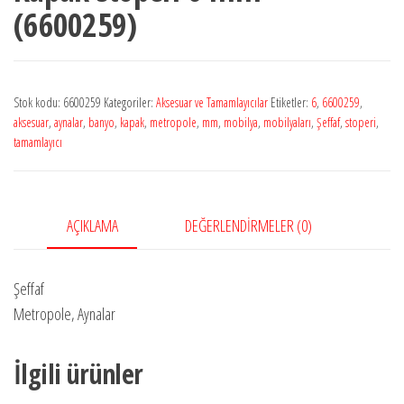
(6600259)
Stok kodu:
6600259
Kategoriler:
Aksesuar ve Tamamlayıcılar
Etiketler:
6
,
6600259
,
aksesuar
,
aynalar
,
banyo
,
kapak
,
metropole
,
mm
,
mobilya
,
mobilyaları
,
Şeffaf
,
stoperi
,
tamamlayıcı
AÇIKLAMA
DEĞERLENDIRMELER (0)
Şeffaf
Metropole, Aynalar
İlgili ürünler