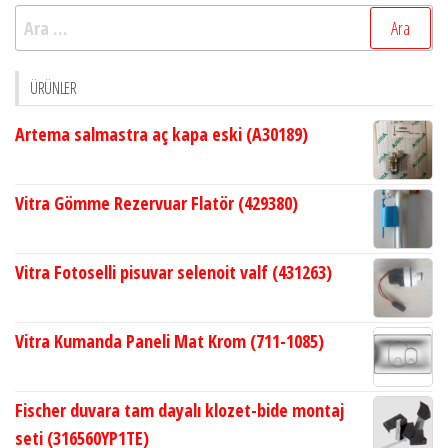
Arama:
ÜRÜNLER
Artema salmastra aç kapa eski (A30189)
Vitra Gömme Rezervuar Flatör (429380)
Vitra Fotoselli pisuvar selenoit valf (431263)
Vitra Kumanda Paneli Mat Krom (711-1085)
Fischer duvara tam dayalı klozet-bide montaj
seti (316560YP1TE)