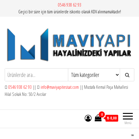
İçeriğe
0546 938 62 93
Geçici bir süre için tüm ürünlerde iskonto olarak KDV alınmamaktadır!
atla
Mavi Yapı | Vitra Artema
0546 938 62 93
||
info@maviyapitesisat.com
|| Mustafa Kemal Paşa Mahallesi
Hilal Sokak No: 50/2 Avcılar
0
₺ 0,00
Menü