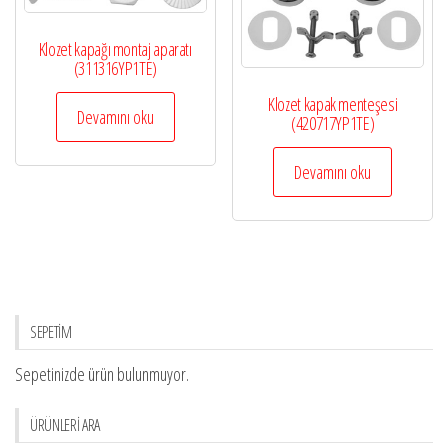
Klozet kapağı montaj aparatı
(311316YP1TE)
Klozet kapak menteşesi
Devamını oku
(420717YP1TE)
Devamını oku
SEPETİM
Sepetinizde ürün bulunmuyor.
ÜRÜNLERİ ARA