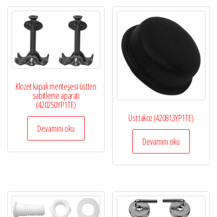
Klozet kapak menteşesi üstten
sabitleme aparatı
(420250YP1TE)
Üst takoz (420813YP1TE)
Devamını oku
Devamını oku