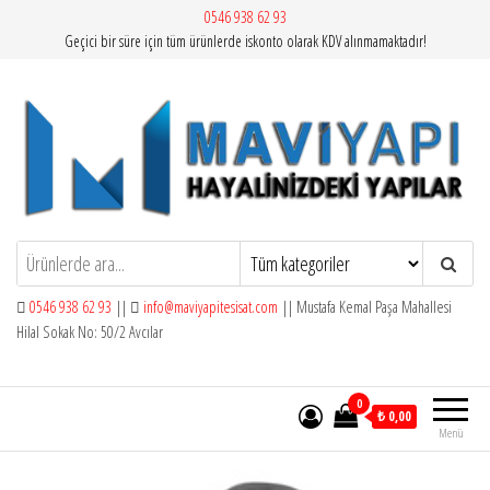
İçeriğe
0546 938 62 93
Geçici bir süre için tüm ürünlerde iskonto olarak KDV alınmamaktadır!
atla
Mavi Yapı | Vitra Artema
0546 938 62 93
||
info@maviyapitesisat.com
|| Mustafa Kemal Paşa Mahallesi
Hilal Sokak No: 50/2 Avcılar
0
₺ 0,00
Menü