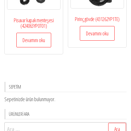
Pirinç gövde (431262YP1TE)
Pisuvar kapak menteşesi
(424063YP0T01)
Devamını oku
Devamını oku
SEPETİM
Sepetinizde ürün bulunmuyor.
ÜRÜNLERİ ARA
Arama: