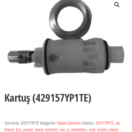
Kartuş (429157YP1TE)
Stok kodu:
429157YP1TE
Kategoriler:
Yıkama Sistemleri
Etiketler:
429157YP1TE
,
altı
,
fotosel
,
giriş
,
pisuvar
,
sistem
,
sistemleri
,
sıva
,
su
,
tamamlayıcı
,
ürün
,
ürünler
,
yıkama