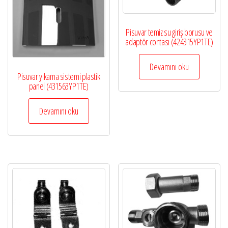
Pisuvar temiz su giriş borusu ve
adaptör contası (424315YP1TE)
Devamını oku
Pisuvar yıkama sistemi plastik
panel (431563YP1TE)
Devamını oku