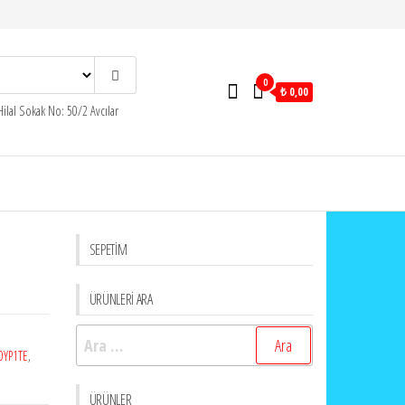
0
₺ 0,00
ilal Sokak No: 50/2 Avcılar
SEPETİM
ÜRÜNLERİ ARA
Arama:
0YP1TE
,
ÜRÜNLER