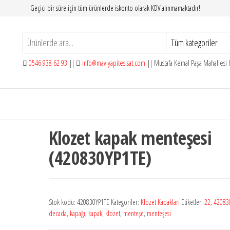
Geçici bir süre için tüm ürünlerde iskonto olarak KDV alınmamaktadır!
0546 938 62 93
||
info@maviyapitesisat.com
|| Mustafa Kemal Paşa Mahallesi H
Klozet kapak menteşesi
(420830YP1TE)
Stok kodu:
420830YP1TE
Kategoriler:
Klozet Kapakları
Etiketler:
22
,
42083
decada
,
kapağı
,
kapak
,
klozet
,
menteşe
,
menteşesi