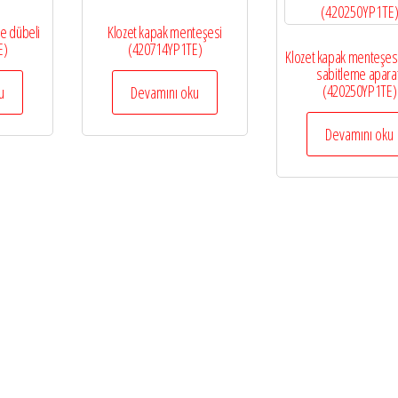
e dübeli
Klozet kapak menteşesi
E)
(420714YP1TE)
Klozet kapak menteşesi
sabitleme aparat
(420250YP1TE)
u
Devamını oku
Devamını oku