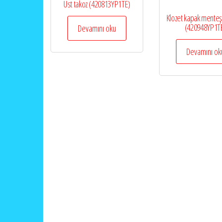
Üst takoz (420813YP1TE)
Klozet kapak menteş
(420948YP1T
Devamını oku
Devamını ok