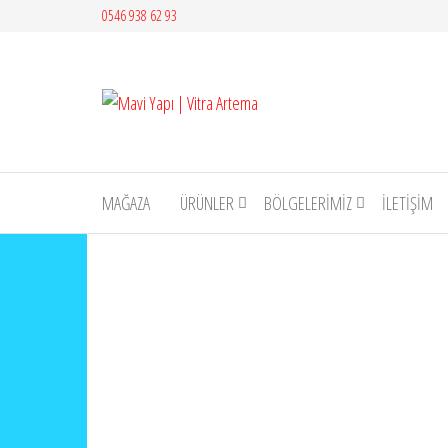
İçeriğe
0546 938 62 93
atla
Mavi
Yapı |
Vitra
Artema
MAĞAZA
ÜRÜNLER
BÖLGELERİMİZ
İLETIŞIM