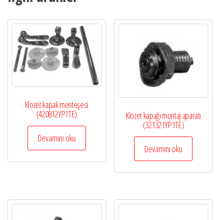
Klozet kapak menteşesi
(420812YP1TE)
Klozet kapağı montaj aparatı
(321321YP1TE)
Devamını oku
Devamını oku