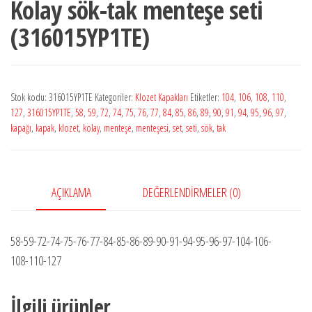
Kolay sök-tak menteşe seti
(316015YP1TE)
Stok kodu:
316015YP1TE
Kategoriler:
Klozet Kapakları
Etiketler:
104
,
106
,
108
,
110
,
127
,
316015YP1TE
,
58
,
59
,
72
,
74
,
75
,
76
,
77
,
84
,
85
,
86
,
89
,
90
,
91
,
94
,
95
,
96
,
97
,
kapağı
,
kapak
,
klozet
,
kolay
,
menteşe
,
menteşesi
,
set
,
seti
,
sök
,
tak
AÇIKLAMA
DEĞERLENDIRMELER (0)
58-59-72-74-75-76-77-84-85-86-89-90-91-94-95-96-97-104-106-
108-110-127
İlgili ürünler