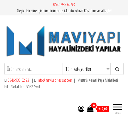
İçeriğe
0546 938 62 93
Geçici bir süre için tüm ürünlerde iskonto olarak KDV alınmamaktadır!
atla
Mavi Yapı | Vitra Artema
0546 938 62 93
||
info@maviyapitesisat.com
|| Mustafa Kemal Paşa Mahallesi
Hilal Sokak No: 50/2 Avcılar
0
₺ 0,00
Menü