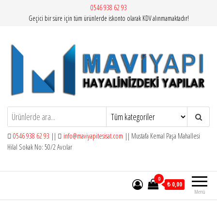
İçeriğe
0546 938 62 93
Geçici bir süre için tüm ürünlerde iskonto olarak KDV alınmamaktadır!
atla
Mavi Yapı | Vitra Artema
0546 938 62 93
||
info@maviyapitesisat.com
|| Mustafa Kemal Paşa Mahallesi
Hilal Sokak No: 50/2 Avcılar
0
₺ 0,00
Menü