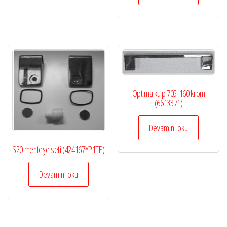
Optima kulp 705-160 krom
(6613371)
Devamını oku
S20 menteşe seti (424167YP1TE)
Devamını oku