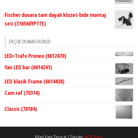
Fischer duvara tam dayalı klozet-bide montaj
seti (316560YP1TE)
EN ÇOK OYLANAN ÜRÜNLER
LED+Trafo Proneo (6612470)
Yan LED bar (6614241)
LED klasik Frame (6614438)
Cam raf (70314)
Classic (70184)
Mavi Yapı Tesisat
|
Design:
WTR Ajans