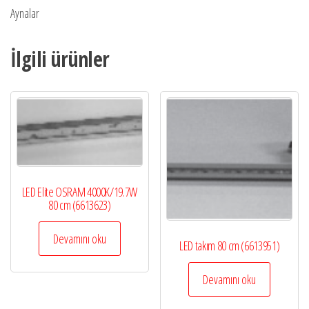
Aynalar
İlgili ürünler
LED Elite OSRAM 4000K/19.7W
80 cm (6613623)
Devamını oku
LED takım 80 cm (6613951)
Devamını oku