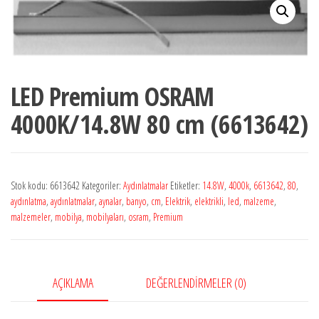
LED Premium OSRAM
4000K/14.8W 80 cm (6613642)
Stok kodu:
6613642
Kategoriler:
Aydınlatmalar
Etiketler:
14.8W
,
4000k
,
6613642
,
80
,
aydınlatma
,
aydınlatmalar
,
aynalar
,
banyo
,
cm
,
Elektrik
,
elektrikli
,
led
,
malzeme
,
malzemeler
,
mobilya
,
mobilyaları
,
osram
,
Premium
AÇIKLAMA
DEĞERLENDIRMELER (0)