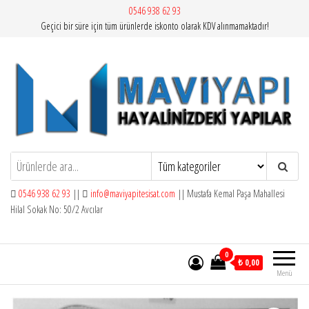
İçeriğe
0546 938 62 93
Geçici bir süre için tüm ürünlerde iskonto olarak KDV alınmamaktadır!
atla
Mavi Yapı | Vitra Artema
0546 938 62 93
||
info@maviyapitesisat.com
|| Mustafa Kemal Paşa Mahallesi
Hilal Sokak No: 50/2 Avcılar
0
₺ 0,00
Menü