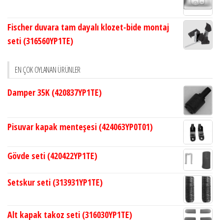
Fischer duvara tam dayalı klozet-bide montaj
seti (316560YP1TE)
EN ÇOK OYLANAN ÜRÜNLER
Damper 35K (420837YP1TE)
Pisuvar kapak menteşesi (424063YP0T01)
Gövde seti (420422YP1TE)
Setskur seti (313931YP1TE)
Alt kapak takoz seti (316030YP1TE)