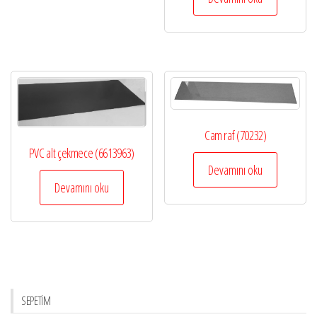
Cam raf (70232)
PVC alt çekmece (6613963)
Devamını oku
Devamını oku
SEPETİM