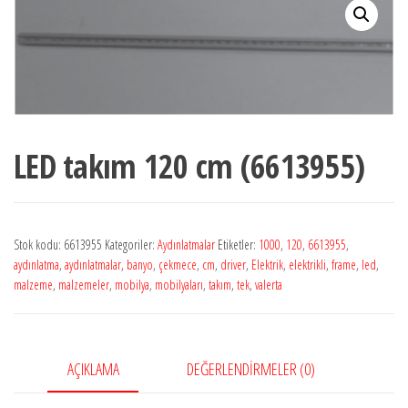
LED takım 120 cm (6613955)
Stok kodu:
6613955
Kategoriler:
Aydınlatmalar
Etiketler:
1000
,
120
,
6613955
,
aydınlatma
,
aydınlatmalar
,
banyo
,
çekmece
,
cm
,
driver
,
Elektrik
,
elektrikli
,
frame
,
led
,
malzeme
,
malzemeler
,
mobilya
,
mobilyaları
,
takım
,
tek
,
valerta
AÇIKLAMA
DEĞERLENDIRMELER (0)