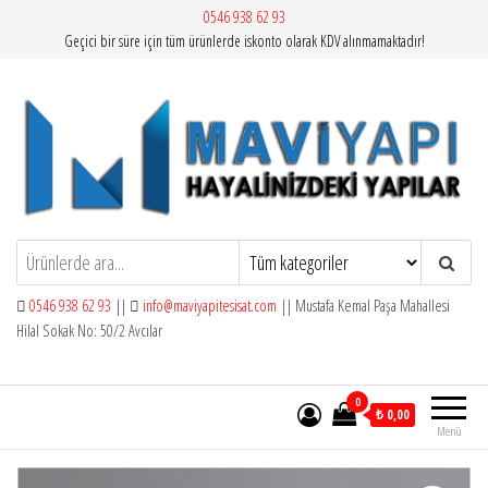
İçeriğe
0546 938 62 93
Geçici bir süre için tüm ürünlerde iskonto olarak KDV alınmamaktadır!
atla
Mavi Yapı | Vitra Artema
0546 938 62 93
||
info@maviyapitesisat.com
|| Mustafa Kemal Paşa Mahallesi
Hilal Sokak No: 50/2 Avcılar
0
₺ 0,00
Menü