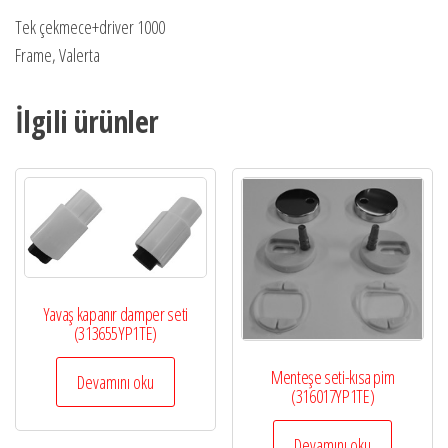
Tek çekmece+driver 1000
Frame, Valerta
İlgili ürünler
Yavaş kapanır damper seti
(313655YP1TE)
Menteşe seti-kısa pim
Devamını oku
(316017YP1TE)
Devamını oku