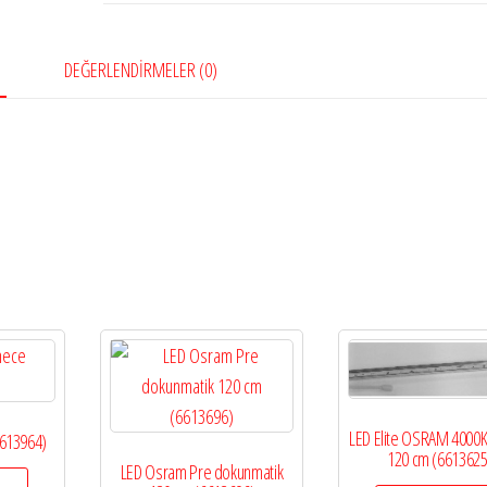
DEĞERLENDIRMELER (0)
LED Elite OSRAM 4000
6613964)
120 cm (6613625
LED Osram Pre dokunmatik