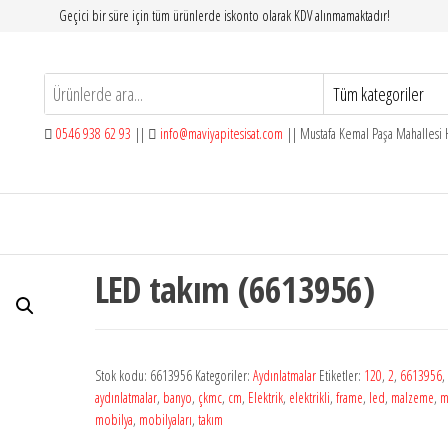
Geçici bir süre için tüm ürünlerde iskonto olarak KDV alınmamaktadır!
0546 938 62 93
||
info@maviyapitesisat.com
|| Mustafa Kemal Paşa Mahallesi H
LED takım (6613956)
Stok kodu:
6613956
Kategoriler:
Aydınlatmalar
Etiketler:
120
,
2
,
6613956
,
aydınlatmalar
,
banyo
,
çkmc
,
cm
,
Elektrik
,
elektrikli
,
frame
,
led
,
malzeme
,
m
mobilya
,
mobilyaları
,
takım