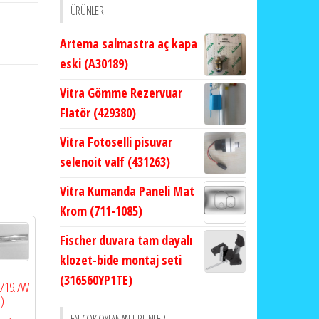
ÜRÜNLER
Artema salmastra aç kapa
eski (A30189)
Vitra Gömme Rezervuar
Flatör (429380)
Vitra Fotoselli pisuvar
selenoit valf (431263)
Vitra Kumanda Paneli Mat
Krom (711-1085)
Fischer duvara tam dayalı
klozet-bide montaj seti
(316560YP1TE)
K/19.7W
)