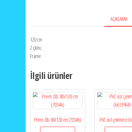
AÇIKLAMA
120 cm
2 çkmc.
Frame
İlgili ürünler
Prem. Db. 80/120 cm (70346)
PVC üst çekmece (