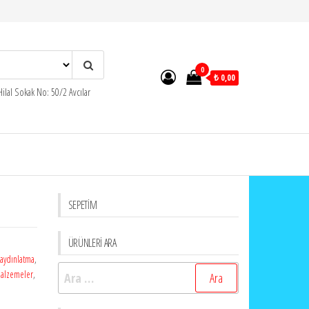
0
₺ 0,00
ilal Sokak No: 50/2 Avcılar
SEPETİM
ÜRÜNLERİ ARA
aydınlatma
,
Arama:
alzemeler
,