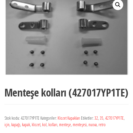
Menteşe kolları (427017YP1TE)
Stok kodu:
427017YP1TE
Kategoriler:
Klozet Kapakları
Etiketler:
32
,
35
,
427017YP1TE
,
için
,
kapağı
,
kapak
,
klozet
,
kol
,
kolları
,
menteşe
,
menteşesi
,
nuova
,
retro