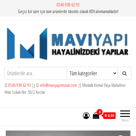
İçeriğe
0546 938 62 93
Geçici bir süre için tüm ürünlerde iskonto olarak KDV alınmamaktadır!
atla
Mavi Yapı | Vitra Artema
0546 938 62 93
||
info@maviyapitesisat.com
|| Mustafa Kemal Paşa Mahallesi
Hilal Sokak No: 50/2 Avcılar
0
₺ 0,00
Menü