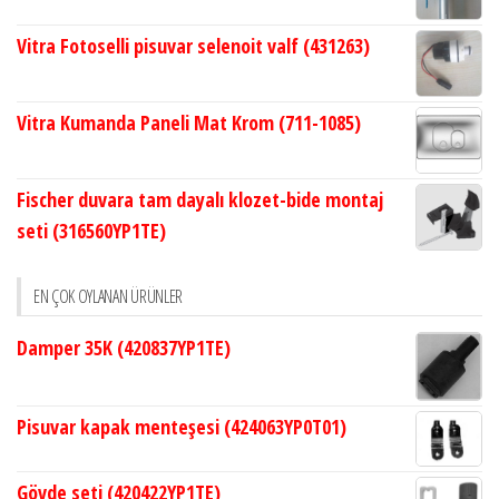
Vitra Fotoselli pisuvar selenoit valf (431263)
Vitra Kumanda Paneli Mat Krom (711-1085)
Fischer duvara tam dayalı klozet-bide montaj
seti (316560YP1TE)
EN ÇOK OYLANAN ÜRÜNLER
Damper 35K (420837YP1TE)
Pisuvar kapak menteşesi (424063YP0T01)
Gövde seti (420422YP1TE)