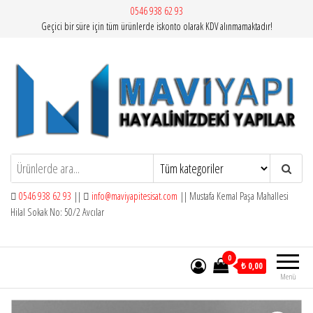
İçeriğe
0546 938 62 93
Geçici bir süre için tüm ürünlerde iskonto olarak KDV alınmamaktadır!
atla
Mavi Yapı | Vitra Artema
0546 938 62 93
||
info@maviyapitesisat.com
|| Mustafa Kemal Paşa Mahallesi
Hilal Sokak No: 50/2 Avcılar
0
₺ 0,00
Menü