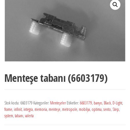
Menteşe tabanı (6603179)
Stok kodu:
6603179
Kategoriler:
Menteşeler
Etiketler:
6603179
,
banyo
,
Black
,
D-Light
,
frame
,
infinit
,
integra
,
memoria
,
menteşe
,
metropole
,
mobilya
,
optima
,
sento
,
Step
,
system
,
tabanı
,
valerta