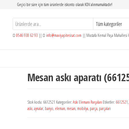
Geçici bir süre için tüm ürünlerde iskonto olarak KDV alınmamaktadır!
0546 938 62 93
||
info@maviyapitesisat.com
|| Mustafa Kemal Paşa Mahallesi H
Mesan askı aparatı (6612
Stok kodu:
6612521
Kategoriler:
Askı Elemanı Parçaları
Etiketler:
6612521
askı
,
aynalar
,
banyo
,
eleman
,
mesan
,
mobilya
,
parça
,
parçaları