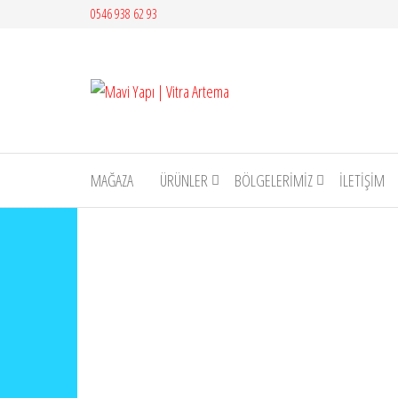
İçeriğe
0546 938 62 93
atla
Mavi
Yapı |
Vitra
Artema
MAĞAZA
ÜRÜNLER
BÖLGELERİMİZ
İLETIŞIM