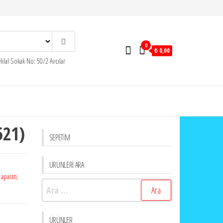
0
₺ 0,00
ilal Sokak No: 50/2 Avcılar
521)
SEPETİM
ÜRÜNLERİ ARA
,
aparatı
,
Arama:
ÜRÜNLER