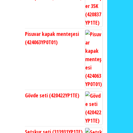
Pisuvar kapak menteşesi
(424063YP0T01)
Gövde seti (420422YP1TE)
Setskur seti (313931YP1TE)