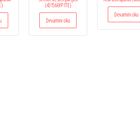
E)
(431566YP1TE)
Devamını oku
u
Devamını oku