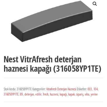
Nest VitrAfresh deterjan
haznesi kapağı (316058YP1TE)
Stok kodu:
316058YP1TE
Kategoriler:
Vitrafresh Deterjan Haznesi
Etiketler:
003
,
104
,
316058YP1TE
,
89
,
deterjan
,
edilir
,
fresh
,
haznesi
,
kapağı
,
kapak
,
sipariş
,
vitra
,
yerine