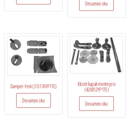
Devamını oku
Klozet kapak menteşesi
Damper-Yeni (313176YP1TE)
(420812YP1TE)
Devamını oku
Devamını oku