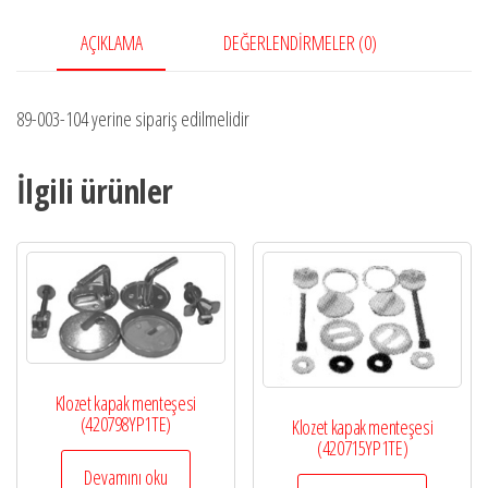
AÇIKLAMA
DEĞERLENDIRMELER (0)
89-003-104 yerine sipariş edilmelidir
İlgili ürünler
Klozet kapak menteşesi
(420798YP1TE)
Klozet kapak menteşesi
(420715YP1TE)
Devamını oku