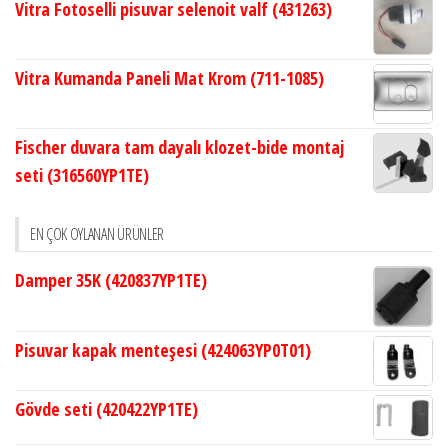
Vitra Fotoselli pisuvar selenoit valf (431263)
Vitra Kumanda Paneli Mat Krom (711-1085)
Fischer duvara tam dayalı klozet-bide montaj
seti (316560YP1TE)
EN ÇOK OYLANAN ÜRÜNLER
Damper 35K (420837YP1TE)
Pisuvar kapak menteşesi (424063YP0T01)
Gövde seti (420422YP1TE)