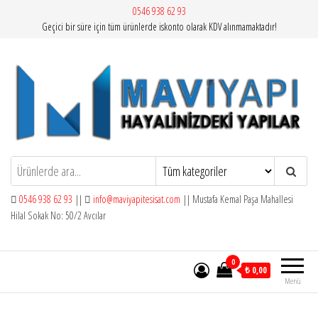
İçeriğe
0546 938 62 93
Geçici bir süre için tüm ürünlerde iskonto olarak KDV alınmamaktadır!
atla
Mavi Yapı | Vitra Artema
0546 938 62 93
||
info@maviyapitesisat.com
|| Mustafa Kemal Paşa Mahallesi
Hilal Sokak No: 50/2 Avcılar
0
₺ 0,00
Menü