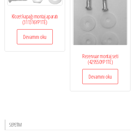
Klozet kapağı montaj aparatı
(311316YP1TE)
Devamını oku
Rezervuar montaj seti
(429550YP1TE)
Devamını oku
SEPETİM