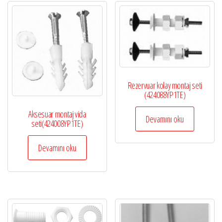
Rezervuar kolay montaj seti
(424088YP1TE)
Aksesuar montaj vida
Devamını oku
seti(424008YP1TE)
Devamını oku