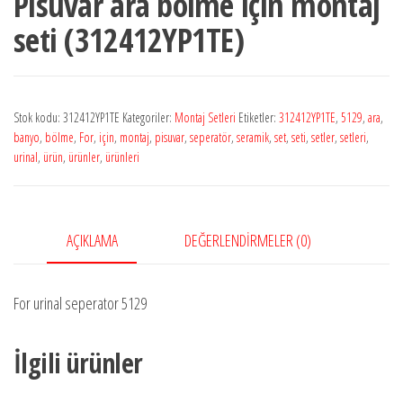
Pisuvar ara bölme için montaj
seti (312412YP1TE)
Stok kodu:
312412YP1TE
Kategoriler:
Montaj Setleri
Etiketler:
312412YP1TE
,
5129
,
ara
,
banyo
,
bölme
,
For
,
için
,
montaj
,
pisuvar
,
seperatör
,
seramik
,
set
,
seti
,
setler
,
setleri
,
urinal
,
ürün
,
ürünler
,
ürünleri
AÇIKLAMA
DEĞERLENDIRMELER (0)
For urinal seperator 5129
İlgili ürünler