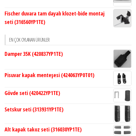
Fischer duvara tam dayalı klozet-bide montaj
seti (316560YP1TE)
EN ÇOK OYLANAN ÜRÜNLER
Damper 35K (420837YP1TE)
Pisuvar kapak menteşesi (424063YP0T01)
Gövde seti (420422YP1TE)
Setskur seti (313931YP1TE)
Alt kapak takoz seti (316030YP1TE)