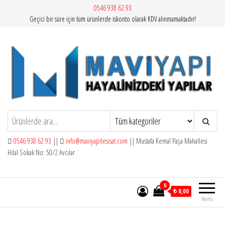
İçeriğe
0546 938 62 93
Geçici bir süre için tüm ürünlerde iskonto olarak KDV alınmamaktadır!
atla
Mavi Yapı | Vitra Artema
0546 938 62 93
||
info@maviyapitesisat.com
|| Mustafa Kemal Paşa Mahallesi
Hilal Sokak No: 50/2 Avcılar
0
₺ 0,00
Menü