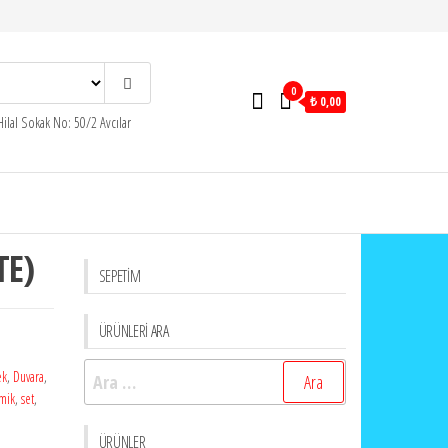
0
₺ 0,00
ilal Sokak No: 50/2 Avcılar
TE)
SEPETİM
ÜRÜNLERİ ARA
:
Arama:
ek
,
Duvara
,
mik
,
set
,
ÜRÜNLER