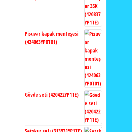
Pisuvar kapak menteşesi
(424063YP0T01)
Gövde seti (420422YP1TE)
Setskur seti (313931YP1TE)