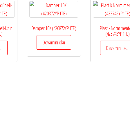
eli-Uzun
Damper 10K (420872YP1TE)
Plastik Norm ment
E)
(423743YP1TE)
Devamını oku
u
Devamını oku