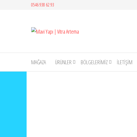
İçeriğe
0546 938 62 93
atla
Mavi
Yapı |
Vitra
Artema
MAĞAZA
ÜRÜNLER
BÖLGELERİMİZ
İLETIŞIM