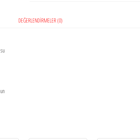
DEĞERLENDIRMELER (0)
 su
lun