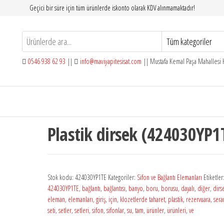
Geçici bir süre için tüm ürünlerde iskonto olarak KDV alınmamaktadır!
0546 938 62 93
||
info@maviyapitesisat.com
|| Mustafa Kemal Paşa Mahallesi H
Plastik dirsek (424030YP1
Stok kodu:
424030YP1TE
Kategoriler:
Sifon ve Bağlantı Elemanları
Etiketler
424030YP1TE
,
bağlantı
,
bağlantısı
,
banyo
,
boru
,
borusu
,
dayalı
,
diğer
,
dirs
eleman
,
elemanları
,
giriş
,
için
,
klozetlerde taharet
,
plastik
,
rezervuara
,
sera
seti
,
setler
,
setleri
,
sifon
,
sifonlar
,
su
,
tam
,
ürünler
,
ürünleri
,
ve