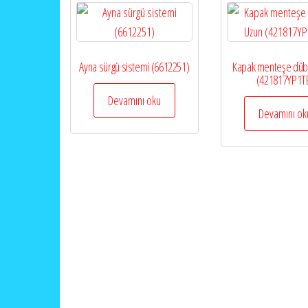
Ayna sürgü sistemi (6612251)
Kapak menteşe düb
(421817YP1T
Devamını oku
Devamını ok