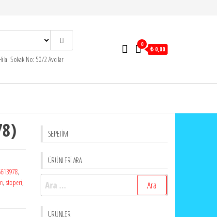
0
₺ 0,00
ilal Sokak No: 50/2 Avcılar
78)
SEPETİM
ÜRÜNLERİ ARA
6613978
,
Arama:
on
,
stoperi
,
ÜRÜNLER