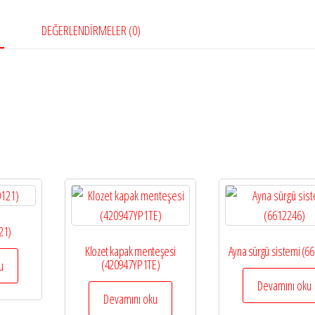
DEĞERLENDIRMELER (0)
21)
Klozet kapak menteşesi
Ayna sürgü sistemi (6
(420947YP1TE)
u
Devamını oku
Devamını oku