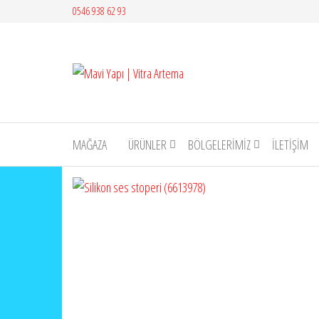
İçeriğe
0546 938 62 93
atla
Mavi
Yapı |
Vitra
Artema
MAĞAZA
ÜRÜNLER
BÖLGELERİMİZ
İLETIŞIM