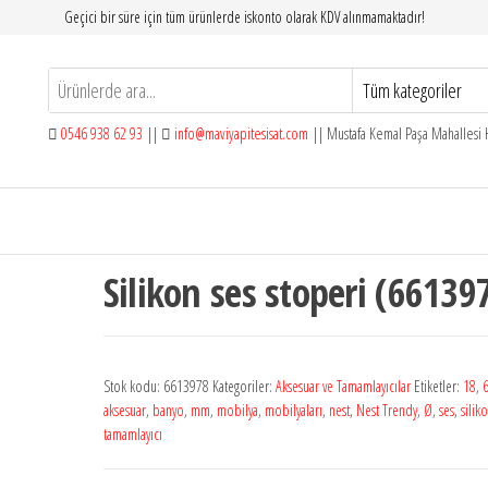
Geçici bir süre için tüm ürünlerde iskonto olarak KDV alınmamaktadır!
0546 938 62 93
||
info@maviyapitesisat.com
|| Mustafa Kemal Paşa Mahallesi H
Silikon ses stoperi (66139
Stok kodu:
6613978
Kategoriler:
Aksesuar ve Tamamlayıcılar
Etiketler:
18
,
aksesuar
,
banyo
,
mm
,
mobilya
,
mobilyaları
,
nest
,
Nest Trendy
,
Ø
,
ses
,
silik
tamamlayıcı