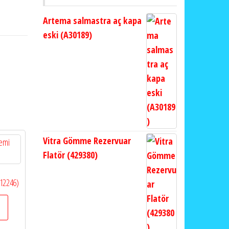
Artema salmastra aç kapa
eski (A30189)
Vitra Gömme Rezervuar
Flatör (429380)
612246)