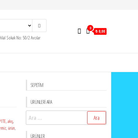
0
₺ 0,00
ilal Sokak No: 50/2 Avcılar
SEPETİM
ÜRÜNLERİ ARA
Arama:
P1TE
,
akış
,
emiz
,
ürün
,
ÜRÜNLER