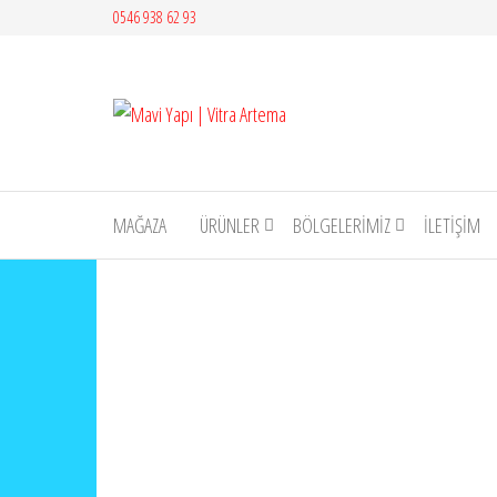
İçeriğe
0546 938 62 93
atla
Mavi
Yapı |
Vitra
Artema
MAĞAZA
ÜRÜNLER
BÖLGELERİMİZ
İLETIŞIM