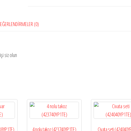
EĞERLENDIRMELER (0)
şi siz olun
918YP1TE)
4 nolu takoz (423740YP1TE)
Civata seti (424040Y