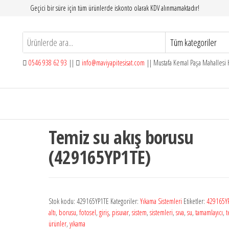
Geçici bir süre için tüm ürünlerde iskonto olarak KDV alınmamaktadır!
0546 938 62 93
||
info@maviyapitesisat.com
|| Mustafa Kemal Paşa Mahallesi H
Temiz su akış borusu
(429165YP1TE)
Stok kodu:
429165YP1TE
Kategoriler:
Yıkama Sistemleri
Etiketler:
429165Y
altı
,
borusu
,
fotosel
,
giriş
,
pisuvar
,
sistem
,
sistemleri
,
sıva
,
su
,
tamamlayıcı
,
t
ürünler
,
yıkama