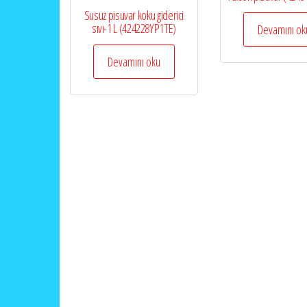
Susuz pisuvar koku giderici
sıvı-1 L (424228YP1TE)
Devamını ok
Devamını oku