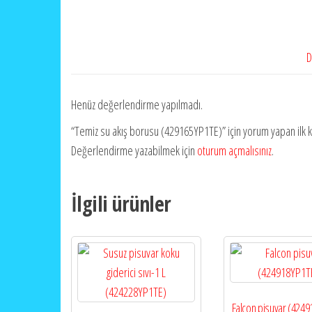
D
Henüz değerlendirme yapılmadı.
“Temiz su akış borusu (429165YP1TE)” için yorum yapan ilk ki
Değerlendirme yazabilmek için
oturum açmalısınız
.
İlgili ürünler
Falcon pisuvar (424