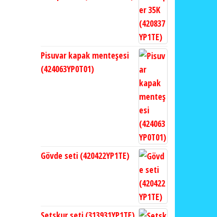
Pisuvar kapak menteşesi
(424063YP0T01)
Gövde seti (420422YP1TE)
Setskur seti (313931YP1TE)