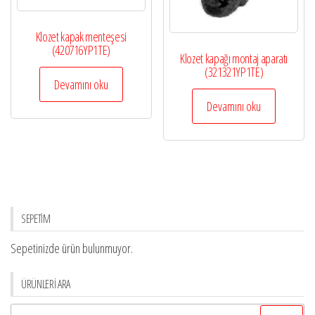
Klozet kapak menteşesi
(420716YP1TE)
Klozet kapağı montaj aparatı
(321321YP1TE)
Devamını oku
Devamını oku
SEPETİM
Sepetinizde ürün bulunmuyor.
ÜRÜNLERİ ARA
Arama: