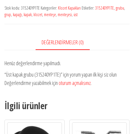
Stok kodu:
315240YP1TE
Kategoriler:
Klozet Kapakları
Etiketler:
315240YP1TE
,
grubu
,
grup
,
kapağı
,
kapak
,
klozet
,
menteşe
,
menteşesi
,
üst
DEĞERLENDIRMELER (0)
Henüz değerlendirme yapılmadı.
“Üst kapak grubu (315240YP1TE)” için yorum yapan ilk kişi siz olun
Değerlendirme yazabilmek için
oturum açmalısınız
.
İlgili ürünler