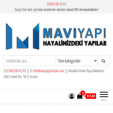
İçeriğe
0546 938 62 93
Geçici bir süre için tüm ürünlerde iskonto olarak KDV alınmamaktadır!
atla
Mavi Yapı | Vitra Artema
0546 938 62 93
||
info@maviyapitesisat.com
|| Mustafa Kemal Paşa Mahallesi
Hilal Sokak No: 50/2 Avcılar
0
₺ 0,00
Menü