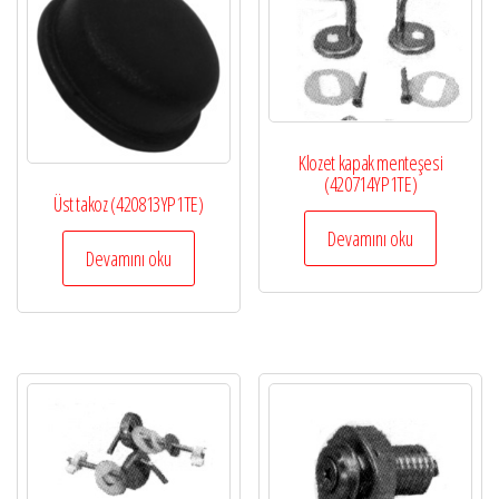
Klozet kapak menteşesi
(420714YP1TE)
Üst takoz (420813YP1TE)
Devamını oku
Devamını oku