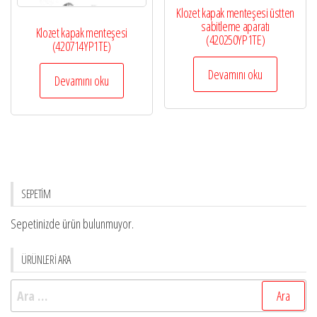
Klozet kapak menteşesi üstten
sabitleme aparatı
Klozet kapak menteşesi
(420250YP1TE)
(420714YP1TE)
Devamını oku
Devamını oku
SEPETİM
Sepetinizde ürün bulunmuyor.
ÜRÜNLERİ ARA
Arama: