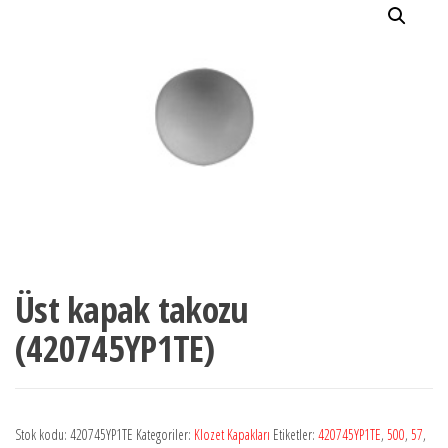
Üst kapak takozu
(420745YP1TE)
Stok kodu:
420745YP1TE
Kategoriler:
Klozet Kapakları
Etiketler:
420745YP1TE
,
500
,
57
,