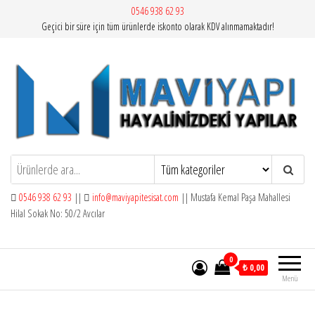
İçeriğe
0546 938 62 93
Geçici bir süre için tüm ürünlerde iskonto olarak KDV alınmamaktadır!
atla
Mavi Yapı | Vitra Artema
0546 938 62 93
||
info@maviyapitesisat.com
|| Mustafa Kemal Paşa Mahallesi
Hilal Sokak No: 50/2 Avcılar
0
₺ 0,00
Menü