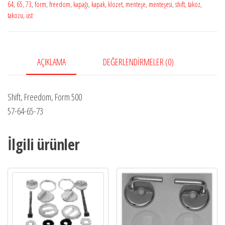
64
,
65
,
73
,
form
,
freedom
,
kapağı
,
kapak
,
klozet
,
menteşe
,
menteşesi
,
shift
,
takoz
,
takozu
,
üst
AÇIKLAMA
DEĞERLENDIRMELER (0)
Shift, Freedom, Form 500
57-64-65-73
İlgili ürünler