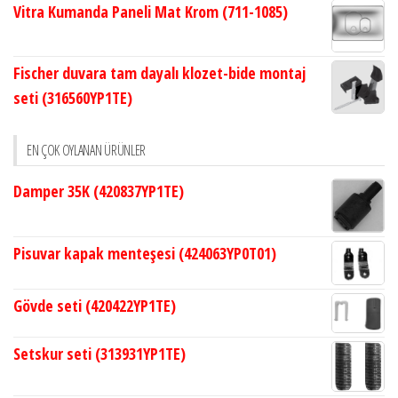
Vitra Kumanda Paneli Mat Krom (711-1085)
Fischer duvara tam dayalı klozet-bide montaj
seti (316560YP1TE)
EN ÇOK OYLANAN ÜRÜNLER
Damper 35K (420837YP1TE)
Pisuvar kapak menteşesi (424063YP0T01)
Gövde seti (420422YP1TE)
Setskur seti (313931YP1TE)