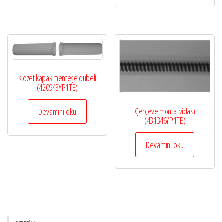
Klozet kapak menteşe dübeli
(420948YP1TE)
Çerçeve montaj vidası
Devamını oku
(431346YP1TE)
Devamını oku