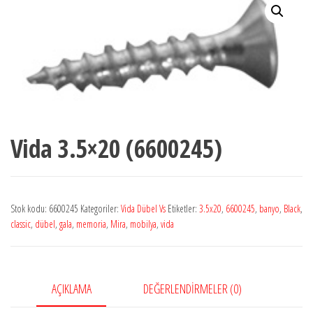
Vida 3.5×20 (6600245)
Stok kodu:
6600245
Kategoriler:
Vida Dübel Vs
Etiketler:
3.5x20
,
6600245
,
banyo
,
Black
,
classic
,
dübel
,
gala
,
memoria
,
Mira
,
mobilya
,
vida
AÇIKLAMA
DEĞERLENDIRMELER (0)