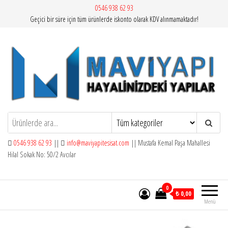
İçeriğe
0546 938 62 93
Geçici bir süre için tüm ürünlerde iskonto olarak KDV alınmamaktadır!
atla
Mavi Yapı | Vitra Artema
0546 938 62 93
||
info@maviyapitesisat.com
|| Mustafa Kemal Paşa Mahallesi
Hilal Sokak No: 50/2 Avcılar
0
₺ 0,00
Menü