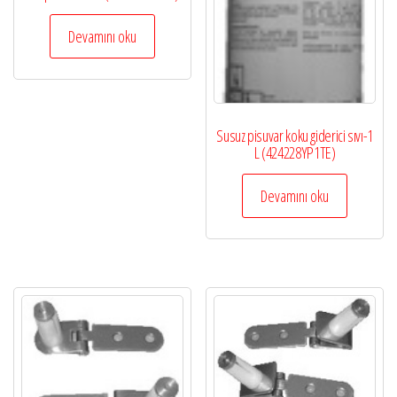
Devamını oku
Susuz pisuvar koku giderici sıvı-1
L (424228YP1TE)
Devamını oku