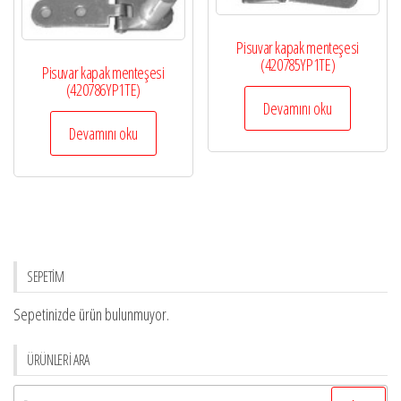
Pisuvar kapak menteşesi
(420785YP1TE)
Pisuvar kapak menteşesi
(420786YP1TE)
Devamını oku
Devamını oku
SEPETİM
Sepetinizde ürün bulunmuyor.
ÜRÜNLERİ ARA
Arama: