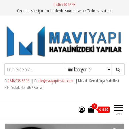
İçeriğe
0546 938 62 93
Geçici bir süre için tüm ürünlerde iskonto olarak KDV alınmamaktadır!
atla
Mavi Yapı | Vitra Artema
0546 938 62 93
||
info@maviyapitesisat.com
|| Mustafa Kemal Paşa Mahallesi
Hilal Sokak No: 50/2 Avcılar
0
₺ 0,00
Menü