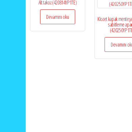
Alt takoz (420814YP1TE)
Devamını oku
Klozet kapak menteşe
sabitleme apar
(420250YP1T
Devamını ok