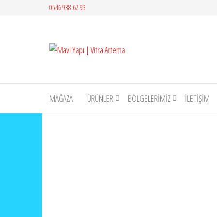
İçeriğe
0546 938 62 93
atla
Mavi
Yapı |
Vitra
Artema
MAĞAZA
ÜRÜNLER
BÖLGELERİMİZ
İLETIŞIM