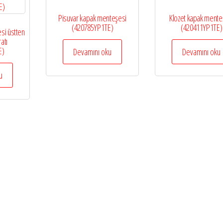
Pisuvar kapak menteşesi
Klozet kapak mente
(420785YP1TE)
(420411YP1TE)
si üstten
atı
E)
Devamını oku
Devamını oku
u