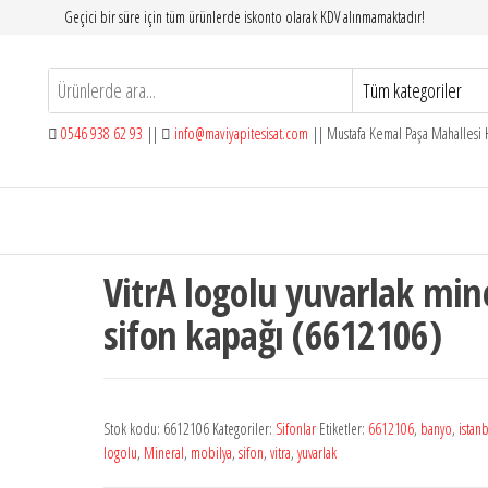
Geçici bir süre için tüm ürünlerde iskonto olarak KDV alınmamaktadır!
0546 938 62 93
||
info@maviyapitesisat.com
|| Mustafa Kemal Paşa Mahallesi H
VitrA logolu yuvarlak min
sifon kapağı (6612106)
Stok kodu:
6612106
Kategoriler:
Sifonlar
Etiketler:
6612106
,
banyo
,
istan
logolu
,
Mineral
,
mobilya
,
sifon
,
vitra
,
yuvarlak