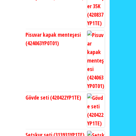
Pisuvar kapak menteşesi
(424063YP0T01)
Gövde seti (420422YP1TE)
Setskur seti (313931YP1TE)