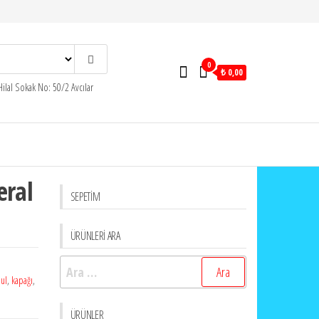
0
₺ 0,00
ilal Sokak No: 50/2 Avcılar
eral
SEPETİM
ÜRÜNLERİ ARA
Arama:
bul
,
kapağı
,
ÜRÜNLER