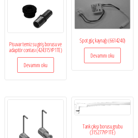
Spot güç kaynağı (6614240)
Pisuvar temiz su giriş borusu ve
adaptör contası (424315YP1TE)
Devamını oku
Devamını oku
Tank çıkışı borusu grubu
(315277YP1TE)