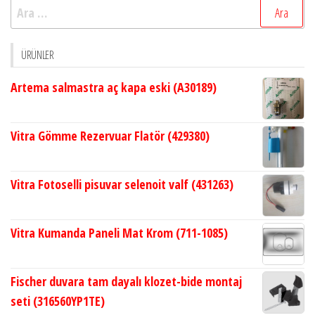
Arama:
ÜRÜNLER
Artema salmastra aç kapa eski (A30189)
Vitra Gömme Rezervuar Flatör (429380)
Vitra Fotoselli pisuvar selenoit valf (431263)
Vitra Kumanda Paneli Mat Krom (711-1085)
Fischer duvara tam dayalı klozet-bide montaj
seti (316560YP1TE)