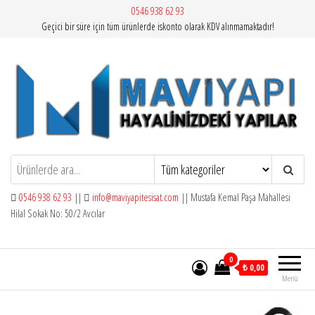
İçeriğe
0546 938 62 93
Geçici bir süre için tüm ürünlerde iskonto olarak KDV alınmamaktadır!
atla
Mavi Yapı | Vitra Artema
0546 938 62 93
||
info@maviyapitesisat.com
|| Mustafa Kemal Paşa Mahallesi
Hilal Sokak No: 50/2 Avcılar
0
₺ 0,00
Menü