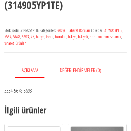
(314905YP1TE)
Stok kodu:
314905YP1TE
Kategoriler:
Fıskiyeli Taharet Boruları
Etiketler:
314905YP1TE
,
5554
,
5678
,
5693
,
75
,
banyo
,
boru
,
boruları
,
fıskiye
,
fıskiyeli
,
hortumu
,
mm
,
seramik
,
taharet
,
ürünler
AÇIKLAMA
DEĞERLENDIRMELER (0)
5554-5678-5693
İlgili ürünler