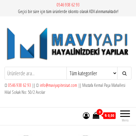
İçeriğe
0546 938 62 93
Geçici bir süre için tüm ürünlerde iskonto olarak KDV alınmamaktadır!
atla
Mavi Yapı | Vitra Artema
0546 938 62 93
||
info@maviyapitesisat.com
|| Mustafa Kemal Paşa Mahallesi
Hilal Sokak No: 50/2 Avcılar
0
₺ 0,00
Menü