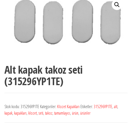
Alt kapak takoz seti
(315296YP1TE)
Stok kodu:
315296YP1TE
Kategoriler:
Klozet Kapakları
Etiketler:
315296YP1TE
,
alt
,
kapak
,
kapakları
,
klozet
,
seti
,
takoz
,
tamamlayıcı
,
ürün
,
ürünler