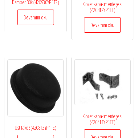
Damper 30k (420930YP1TE)
Klozet kapak menteşesi
(420812YP1TE)
Devamını oku
Devamını oku
Klozet kapak menteşesi
(420411YP1TE)
Üst takoz (420813YP1TE)
Devamını oku