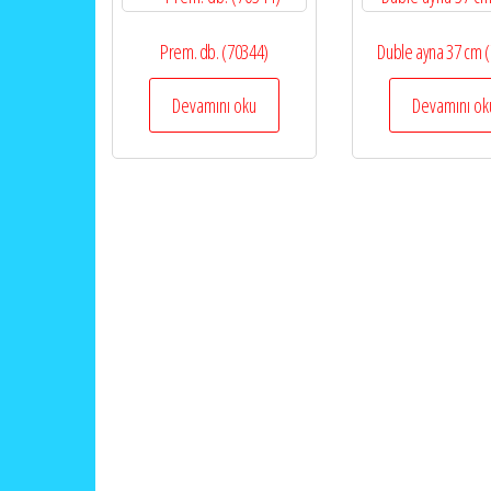
Prem. db. (70344)
Duble ayna 37 cm 
Devamını oku
Devamını ok