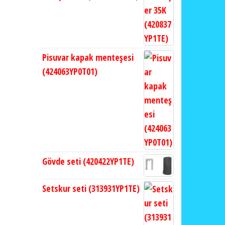
Pisuvar kapak menteşesi
(424063YP0T01)
Gövde seti (420422YP1TE)
Setskur seti (313931YP1TE)