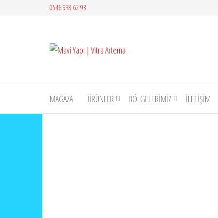
İçeriğe
0546 938 62 93
atla
Mavi
Yapı |
Vitra
Artema
MAĞAZA
ÜRÜNLER
BÖLGELERİMİZ
İLETIŞIM