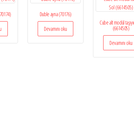
(70174)
Duble ayna (70176)
Cube alt modül taşıyı
(6614505)
u
Devamını oku
Devamını oku