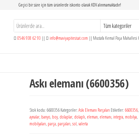
Geçici bir süre için tüm ürünlerde iskonto olarak KDV alınmamaktadır!
0546 938 62 93
||
info@maviyapitesisat.com
|| Mustafa Kemal Paşa Mahallesi H
Askı elemanı (6600356)
Stok kodu:
6600356
Kategoriler:
Askı Elemanı Parçaları
Etiketler:
6600356
aynalar
,
banyo
,
boy
,
dolaplar
,
dolaplı
,
eleman
,
elemanı
,
integra
,
mobilya
,
mobilyaları
,
parça
,
parçaları
,
sol
,
valerta