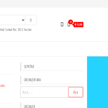
0
₺ 0,00
ilal Sokak No: 50/2 Avcılar
SEPETİM
ÜRÜNLERİ ARA
,
askı
,
Arama:
ÜRÜNLER