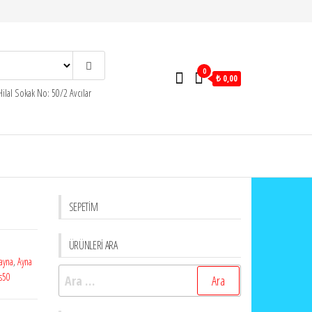
0
₺ 0,00
ilal Sokak No: 50/2 Avcılar
SEPETİM
ÜRÜNLERİ ARA
ayna
,
Ayna
Arama:
s50