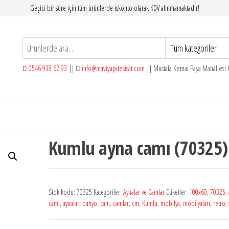
Geçici bir süre için tüm ürünlerde iskonto olarak KDV alınmamaktadır!
0546 938 62 93
||
info@maviyapitesisat.com
|| Mustafa Kemal Paşa Mahallesi H
Kumlu ayna camı (70325)
Stok kodu:
70325
Kategoriler:
Aynalar ve Camlar
Etiketler:
100x60
,
70325
,
camı
,
aynalar
,
banyo
,
cam
,
camlar
,
cm
,
Kumlu
,
mobilya
,
mobilyaları
,
retro
,