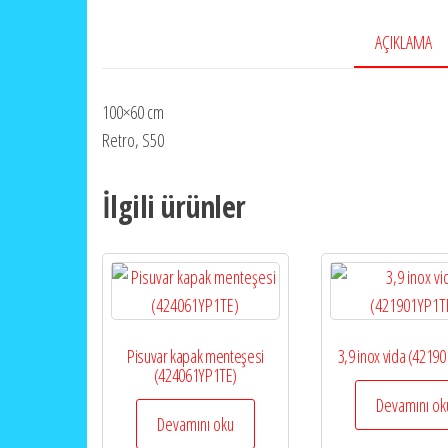
AÇIKLAMA
100×60 cm
Retro, S50
İlgili ürünler
Pisuvar kapak menteşesi
3,9 inox vida (4219
(424061YP1TE)
Devamını ok
Devamını oku