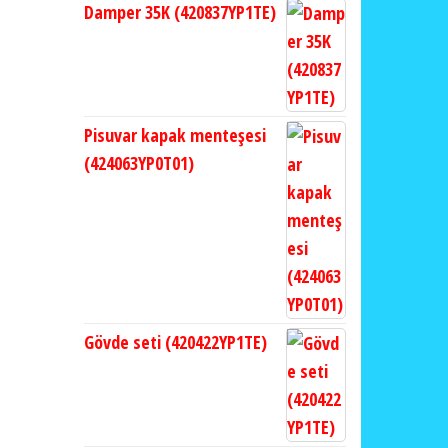
Damper 35K (420837YP1TE)
Pisuvar kapak menteşesi
(424063YP0T01)
Gövde seti (420422YP1TE)