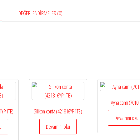
DEĞERLENDIRMELER (0)
Ayna camı (7010
01YP1TE)
Silikon conta (421816YP1TE)
Devamını oku
u
Devamını oku