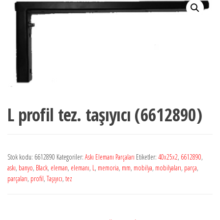
L profil tez. taşıyıcı (6612890)
Stok kodu:
6612890
Kategoriler:
Askı Elemanı Parçaları
Etiketler:
40x25x2
,
6612890
,
askı
,
banyo
,
Black
,
eleman
,
elemanı
,
L
,
memoria
,
mm
,
mobilya
,
mobilyaları
,
parça
,
parçaları
,
profil
,
Taşıyıcı
,
tez