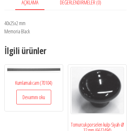
AÇIKLAMA
DEĞERLENDIRMELER (0)
40x25x2 mm
Memoria Black
İlgili ürünler
Kumlamalı cam (70104)
Devamını oku
Tomurcuk porselen kulp-Siyah-Ø
32 mm (6612494)