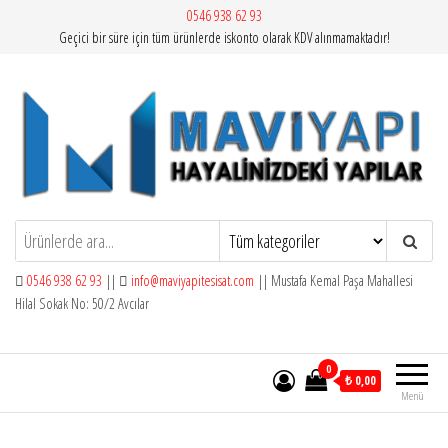
İçeriğe
0546 938 62 93
Geçici bir süre için tüm ürünlerde iskonto olarak KDV alınmamaktadır!
atla
Mavi Yapı | Vitra Artema
0546 938 62 93
||
info@maviyapitesisat.com
|| Mustafa Kemal Paşa Mahallesi
Hilal Sokak No: 50/2 Avcılar
0
₺ 0,00
Menü