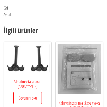
Gri
Aynalar
İlgili ürünler
Metal montaj aparatı
(420424YP1TE)
Devamını oku
Kalın ve ince slim alt kapak takoz