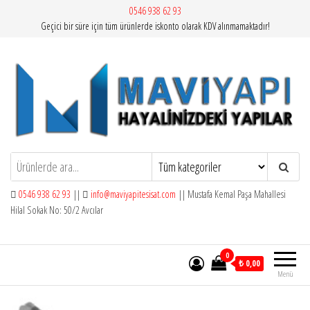
İçeriğe
0546 938 62 93
Geçici bir süre için tüm ürünlerde iskonto olarak KDV alınmamaktadır!
atla
Mavi Yapı | Vitra Artema
0546 938 62 93
||
info@maviyapitesisat.com
|| Mustafa Kemal Paşa Mahallesi
Hilal Sokak No: 50/2 Avcılar
0
₺ 0,00
Menü