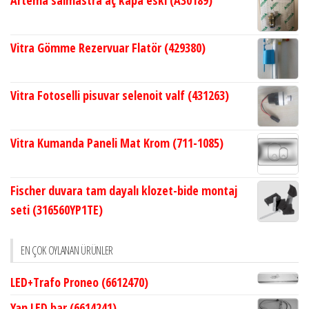
Artema salmastra aç kapa eski (A30189)
Vitra Gömme Rezervuar Flatör (429380)
Vitra Fotoselli pisuvar selenoit valf (431263)
Vitra Kumanda Paneli Mat Krom (711-1085)
Fischer duvara tam dayalı klozet-bide montaj
seti (316560YP1TE)
EN ÇOK OYLANAN ÜRÜNLER
LED+Trafo Proneo (6612470)
Yan LED bar (6614241)