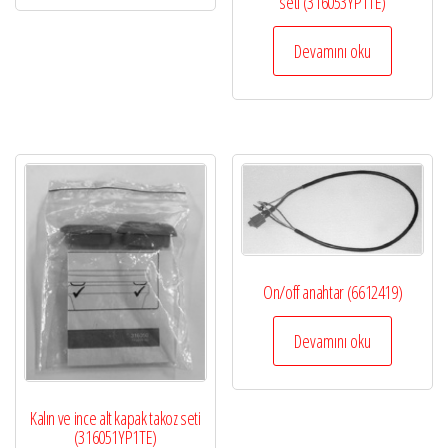
seti (316053YP1TE)
Devamını oku
On/off anahtar (6612419)
Devamını oku
Kalın ve ince alt kapak takoz seti
(316051YP1TE)