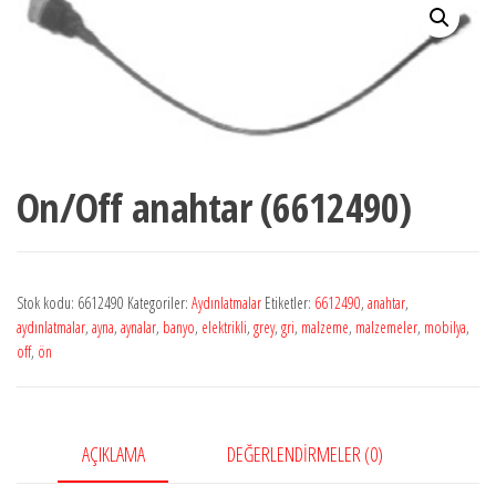
On/Off anahtar (6612490)
Stok kodu:
6612490
Kategoriler:
Aydınlatmalar
Etiketler:
6612490
,
anahtar
,
aydınlatmalar
,
ayna
,
aynalar
,
banyo
,
elektrikli
,
grey
,
gri
,
malzeme
,
malzemeler
,
mobilya
,
off
,
ön
AÇIKLAMA
DEĞERLENDIRMELER (0)