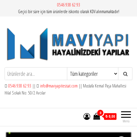
İçeriğe
0546 938 62 93
Geçici bir süre için tüm ürünlerde iskonto olarak KDV alınmamaktadır!
atla
Mavi Yapı | Vitra Artema
0546 938 62 93
||
info@maviyapitesisat.com
|| Mustafa Kemal Paşa Mahallesi
Hilal Sokak No: 50/2 Avcılar
0
₺ 0,00
Menü