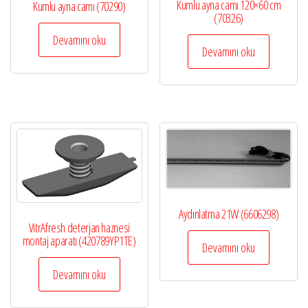
Kumlu ayna camı 120×60 cm
Kumlu ayna camı (70290)
(70326)
Devamını oku
Devamını oku
Aydınlatma 21W (6606298)
VitrAfresh deterjan haznesi
montaj aparatı (420789YP1TE)
Devamını oku
Devamını oku