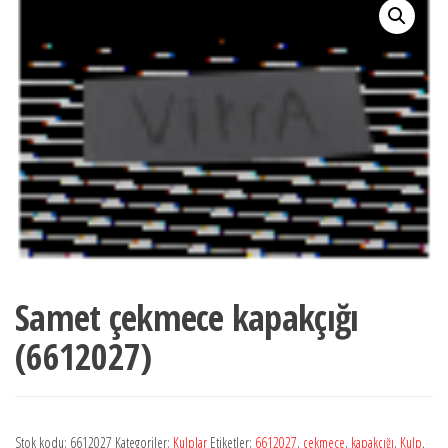
Samet çekmece kapakçığı
(6612027)
Stok kodu:
6612027
Kategoriler:
Kulplar
Etiketler:
6612027
,
çekmece
,
kapakçığı
,
Kulp
,