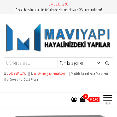
İçeriğe
0546 938 62 93
Geçici bir süre için tüm ürünlerde iskonto olarak KDV alınmamaktadır!
atla
Mavi Yapı | Vitra Artema
0546 938 62 93
||
info@maviyapitesisat.com
|| Mustafa Kemal Paşa Mahallesi
Hilal Sokak No: 50/2 Avcılar
0
₺ 0,00
Menü