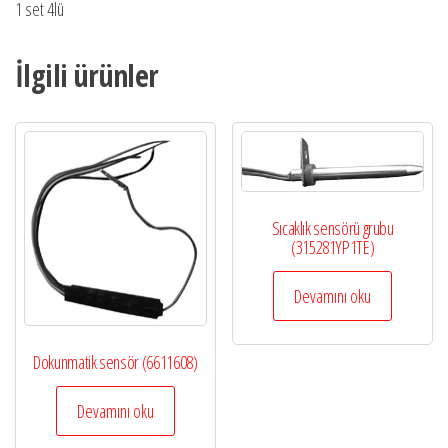
1 set 4lü
İlgili ürünler
Sıcaklık sensörü grubu
(315281YP1TE)
Devamını oku
Dokunmatik sensör (6611608)
Devamını oku