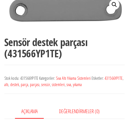
Sensör destek parçası
(431566YP1TE)
Stok kodu:
431566YP1TE
Kategoriler:
Sıva Altı Yıkama Sistemleri
Etiketler:
431566YP1TE
,
altı
,
destek
,
parça
,
parçası
,
sensör
,
sistemleri
,
sıva
,
yıkama
AÇIKLAMA
DEĞERLENDIRMELER (0)