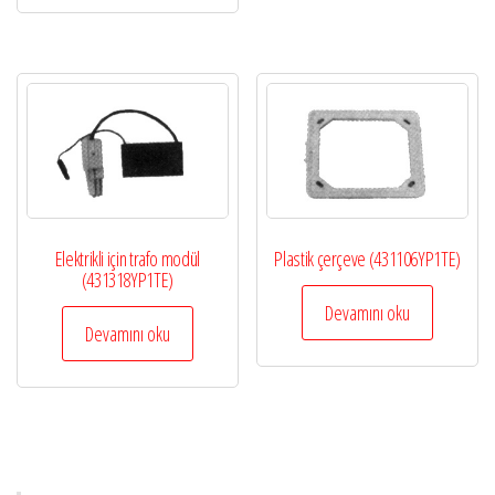
Elektrikli için trafo modül
Plastik çerçeve (431106YP1TE)
(431318YP1TE)
Devamını oku
Devamını oku